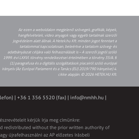
Az ezen a weboldalon megjelenő szövegek, grafikák, képek,
hangfelvételek, video anyagok vagy egyéb tartalmak szerzői
jogvédelem alatt állnak. A Hetek.hu Kft. minden jogot fenntart a
tartalommal kapcsolatosan, beleértve a tartalom szöveg- és
adatbányászat céljára való felhasználását is – A szerzői jogról szóló
1999. évi LXXVI. törvény rendelkezései értelmében a törvény 35/A. §
(1) paragrafusa és a digitális szolgáltatások piacairól szóló európai
irányelv (Az Európai Parlament és a Tanács (EU) 2019/790 Irányelve) 4.
cikke alapján. © 2026 HETEK.HU Kft.
lefon) | +36 1 356 5520 (fax) |
info@nmhh.hu
|
észrevételeit kérjük írja meg címünkre:
 redistributed without the prior written authority of
vagy újrafelhasználni az AP előzetes írásbeli