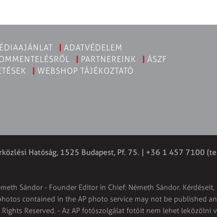
ÉDIAAJÁNLAT
ADATVÉDELEM
KOMMENTELÉSRŐL
PARTNEREINK
ÁSZF
ETÉSEK
WEBSHOP TÁJÉKOZTATÓ
rközlési Hatóság, 1525 Budapest, Pf. 75. | +36 1 457 7100 (te
émeth Sándor - Founder Editor in Chief: Németh Sándor. Kérdéseit, 
 photos contained in the AP photo service may not be published and
l Rights Reserved. - Az AP fotószolgálat fotóit nem lehet leközölni 