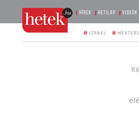
Hírek
Hetilap
Videók
#
#
IZRAEL
MESTERS
Ké
el