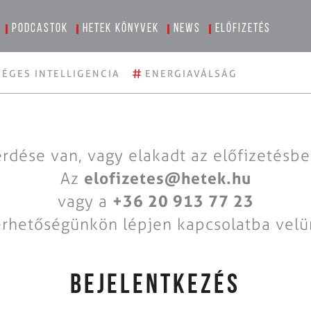
Podcastok
Hetek könyvek
News
Előfizetés
#
ÉGES INTELLIGENCIA
ENERGIAVÁLSÁG
rdése van, vagy elakadt az előfizetésb
Az
elofizetes@hetek.hu
vagy a
+36 20 913 77 23
érhetőségünkön lépjen kapcsolatba velü
BEJELENTKEZÉS