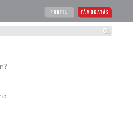
Profil
Támogatás
en?
nk!