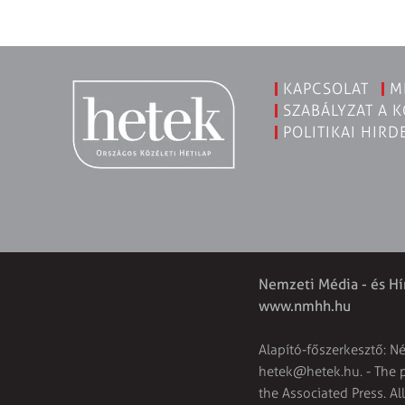
KAPCSOLAT
M
SZABÁLYZAT A 
POLITIKAI HIRD
Nemzeti Média - és Hí
www.nmhh.hu
Alapító-főszerkesztő: N
hetek@hetek.hu
. - The
the Associated Press. Al