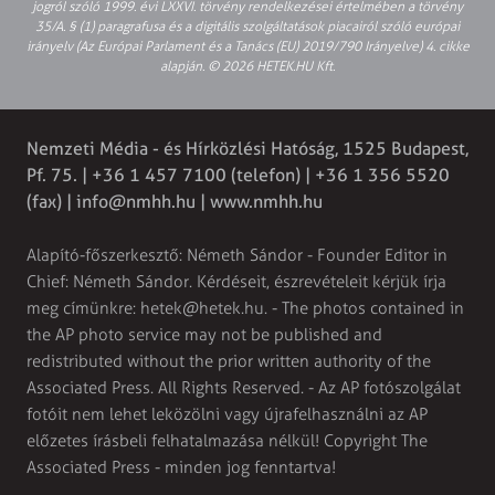
jogról szóló 1999. évi LXXVI. törvény rendelkezései értelmében a törvény
35/A. § (1) paragrafusa és a digitális szolgáltatások piacairól szóló európai
irányelv (Az Európai Parlament és a Tanács (EU) 2019/790 Irányelve) 4. cikke
alapján. © 2026 HETEK.HU Kft.
Nemzeti Média - és Hírközlési Hatóság, 1525 Budapest,
Pf. 75. | +36 1 457 7100 (telefon) | +36 1 356 5520
(fax) |
info@nmhh.hu
| www.nmhh.hu
Alapító-főszerkesztő: Németh Sándor - Founder Editor in
Chief: Németh Sándor. Kérdéseit, észrevételeit kérjük írja
meg címünkre:
hetek@hetek.hu
. - The photos contained in
the AP photo service may not be published and
redistributed without the prior written authority of the
Associated Press. All Rights Reserved. - Az AP fotószolgálat
fotóit nem lehet leközölni vagy újrafelhasználni az AP
előzetes írásbeli felhatalmazása nélkül! Copyright The
Associated Press - minden jog fenntartva!