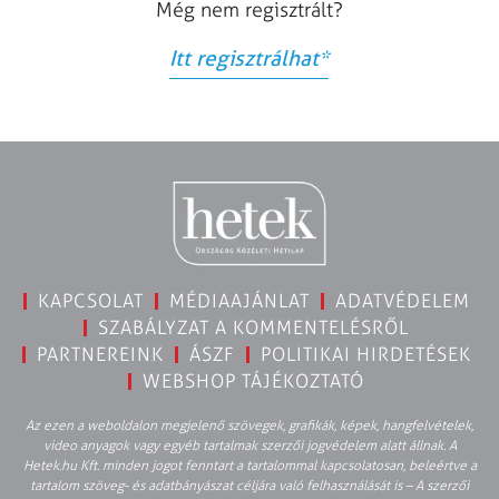
Még nem regisztrált?
Itt regisztrálhat
*
KAPCSOLAT
MÉDIAAJÁNLAT
ADATVÉDELEM
SZABÁLYZAT A KOMMENTELÉSRŐL
PARTNEREINK
ÁSZF
POLITIKAI HIRDETÉSEK
WEBSHOP TÁJÉKOZTATÓ
Az ezen a weboldalon megjelenő szövegek, grafikák, képek, hangfelvételek,
video anyagok vagy egyéb tartalmak szerzői jogvédelem alatt állnak. A
Hetek.hu Kft. minden jogot fenntart a tartalommal kapcsolatosan, beleértve a
tartalom szöveg- és adatbányászat céljára való felhasználását is – A szerzői