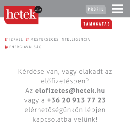
Profil
Támogatás
#
#
IZRAEL
MESTERSÉGES INTELLIGENCIA
#
ENERGIAVÁLSÁG
Kérdése van, vagy elakadt az
előfizetésben?
Az
elofizetes@hetek.hu
vagy a
+36 20 913 77 23
elérhetőségünkön lépjen
kapcsolatba velünk!