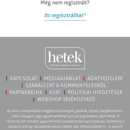
Még nem regisztrált?
Itt regisztrálhat
*
KAPCSOLAT
MÉDIAAJÁNLAT
ADATVÉDELEM
SZABÁLYZAT A KOMMENTELÉSRŐL
PARTNEREINK
ÁSZF
POLITIKAI HIRDETÉSEK
WEBSHOP TÁJÉKOZTATÓ
Az ezen a weboldalon megjelenő szövegek, grafikák, képek, hangfelvételek,
video anyagok vagy egyéb tartalmak szerzői jogvédelem alatt állnak. A
Hetek.hu Kft. minden jogot fenntart a tartalommal kapcsolatosan, beleértve a
tartalom szöveg- és adatbányászat céljára való felhasználását is – A szerzői