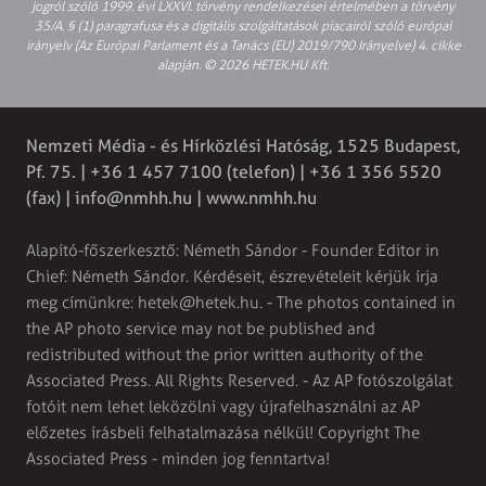
jogról szóló 1999. évi LXXVI. törvény rendelkezései értelmében a törvény
35/A. § (1) paragrafusa és a digitális szolgáltatások piacairól szóló európai
irányelv (Az Európai Parlament és a Tanács (EU) 2019/790 Irányelve) 4. cikke
alapján. © 2026 HETEK.HU Kft.
Nemzeti Média - és Hírközlési Hatóság, 1525 Budapest,
Pf. 75. | +36 1 457 7100 (telefon) | +36 1 356 5520
(fax) |
info@nmhh.hu
| www.nmhh.hu
Alapító-főszerkesztő: Németh Sándor - Founder Editor in
Chief: Németh Sándor. Kérdéseit, észrevételeit kérjük írja
meg címünkre:
hetek@hetek.hu
. - The photos contained in
the AP photo service may not be published and
redistributed without the prior written authority of the
Associated Press. All Rights Reserved. - Az AP fotószolgálat
fotóit nem lehet leközölni vagy újrafelhasználni az AP
előzetes írásbeli felhatalmazása nélkül! Copyright The
Associated Press - minden jog fenntartva!