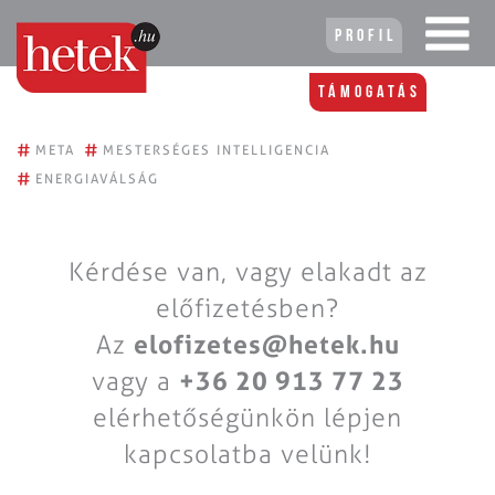
Profil
Támogatás
#
#
META
MESTERSÉGES INTELLIGENCIA
#
ENERGIAVÁLSÁG
Kérdése van, vagy elakadt az
előfizetésben?
Az
elofizetes@hetek.hu
vagy a
+36 20 913 77 23
elérhetőségünkön lépjen
kapcsolatba velünk!