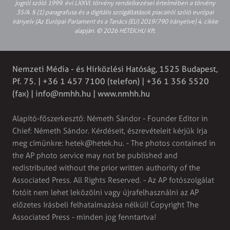
jogról szóló 1999. évi LXXVI. törvény rendelkezései értelmében a törvény
35/A. § (1) paragrafusa és a digitális szolgáltatások piacairól szóló európai
irányelv (Az Európai Parlament és a Tanács (EU) 2019/790 Irányelve) 4. cikke
alapján. © 2026 HETEK.HU Kft.
Nemzeti Média - és Hírközlési Hatóság, 1525 Budapest,
Pf. 75. | +36 1 457 7100 (telefon) | +36 1 356 5520
(fax) |
info@nmhh.hu
| www.nmhh.hu
Alapító-főszerkesztő: Németh Sándor - Founder Editor in
Chief: Németh Sándor. Kérdéseit, észrevételeit kérjük írja
meg címünkre:
hetek@hetek.hu
. - The photos contained in
the AP photo service may not be published and
redistributed without the prior written authority of the
Associated Press. All Rights Reserved. - Az AP fotószolgálat
fotóit nem lehet leközölni vagy újrafelhasználni az AP
előzetes írásbeli felhatalmazása nélkül! Copyright The
Associated Press - minden jog fenntartva!