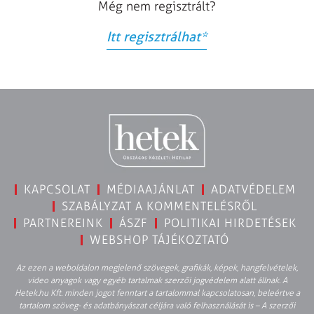
Még nem regisztrált?
Itt regisztrálhat
*
KAPCSOLAT
MÉDIAAJÁNLAT
ADATVÉDELEM
SZABÁLYZAT A KOMMENTELÉSRŐL
PARTNEREINK
ÁSZF
POLITIKAI HIRDETÉSEK
WEBSHOP TÁJÉKOZTATÓ
Az ezen a weboldalon megjelenő szövegek, grafikák, képek, hangfelvételek,
video anyagok vagy egyéb tartalmak szerzői jogvédelem alatt állnak. A
Hetek.hu Kft. minden jogot fenntart a tartalommal kapcsolatosan, beleértve a
tartalom szöveg- és adatbányászat céljára való felhasználását is – A szerzői