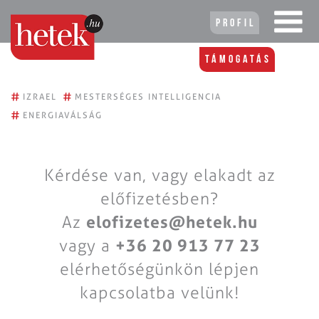
Profil
Támogatás
#
#
IZRAEL
MESTERSÉGES INTELLIGENCIA
#
ENERGIAVÁLSÁG
Kérdése van, vagy elakadt az
előfizetésben?
Az
elofizetes@hetek.hu
vagy a
+36 20 913 77 23
elérhetőségünkön lépjen
kapcsolatba velünk!