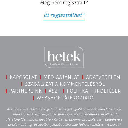
Még nem regisztrált?
Itt regisztrálhat
*
KAPCSOLAT
MÉDIAAJÁNLAT
ADATVÉDELEM
SZABÁLYZAT A KOMMENTELÉSRŐL
PARTNEREINK
ÁSZF
POLITIKAI HIRDETÉSEK
WEBSHOP TÁJÉKOZTATÓ
Az ezen a weboldalon megjelenő szövegek, grafikák, képek, hangfelvételek,
video anyagok vagy egyéb tartalmak szerzői jogvédelem alatt állnak. A
Hetek.hu Kft. minden jogot fenntart a tartalommal kapcsolatosan, beleértve a
tartalom szöveg- és adatbányászat céljára való felhasználását is – A szerzői