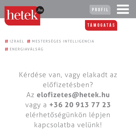
Profil
Támogatás
#
#
IZRAEL
MESTERSÉGES INTELLIGENCIA
#
ENERGIAVÁLSÁG
Kérdése van, vagy elakadt az
előfizetésben?
Az
elofizetes@hetek.hu
vagy a
+36 20 913 77 23
elérhetőségünkön lépjen
kapcsolatba velünk!