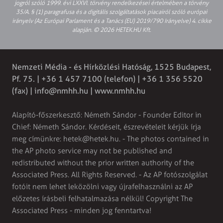
jogról szóló 1999. évi LXXVI. törvény rendelkezései értelmében a törvény
35/A. § (1) paragrafusa és a digitális szolgáltatások piacairól szóló európai
irányelv (Az Európai Parlament és a Tanács (EU) 2019/790 Irányelve) 4. cikke
alapján. © 2026 HETEK.HU Kft.
Nemzeti Média - és Hírközlési Hatóság, 1525 Budapest,
Pf. 75. | +36 1 457 7100 (telefon) | +36 1 356 5520
(fax) |
info@nmhh.hu
| www.nmhh.hu
Alapító-főszerkesztő: Németh Sándor - Founder Editor in
Chief: Németh Sándor. Kérdéseit, észrevételeit kérjük írja
meg címünkre:
hetek@hetek.hu
. - The photos contained in
the AP photo service may not be published and
redistributed without the prior written authority of the
Associated Press. All Rights Reserved. - Az AP fotószolgálat
fotóit nem lehet leközölni vagy újrafelhasználni az AP
előzetes írásbeli felhatalmazása nélkül! Copyright The
Associated Press - minden jog fenntartva!