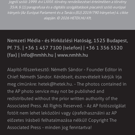
jogról szóló 1999. évi LXXVI. törvény rendelkezései értelmében a törvény
35/A. § (1) paragrafusa és a digitális szolgáltatások piacairól szóló európai
irányelv (Az Európai Parlament és a Tanács (EU) 2019/790 Irányelve) 4. cikke
alapján. © 2026 HETEK.HU Kft.
Nemzeti Média - és Hírközlési Hatóság, 1525 Budapest,
Pf. 75. | +36 1 457 7100 (telefon) | +36 1 356 5520
(fax) |
info@nmhh.hu
| www.nmhh.hu
Alapító-főszerkesztő: Németh Sándor - Founder Editor in
Chief: Németh Sándor. Kérdéseit, észrevételeit kérjük írja
meg címünkre:
hetek@hetek.hu
. - The photos contained in
the AP photo service may not be published and
redistributed without the prior written authority of the
Associated Press. All Rights Reserved. - Az AP fotószolgálat
fotóit nem lehet leközölni vagy újrafelhasználni az AP
előzetes írásbeli felhatalmazása nélkül! Copyright The
Associated Press - minden jog fenntartva!