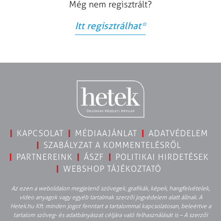
Még nem regisztrált?
Itt regisztrálhat
*
KAPCSOLAT
MÉDIAAJÁNLAT
ADATVÉDELEM
SZABÁLYZAT A KOMMENTELÉSRŐL
PARTNEREINK
ÁSZF
POLITIKAI HIRDETÉSEK
WEBSHOP TÁJÉKOZTATÓ
Az ezen a weboldalon megjelenő szövegek, grafikák, képek, hangfelvételek,
video anyagok vagy egyéb tartalmak szerzői jogvédelem alatt állnak. A
Hetek.hu Kft. minden jogot fenntart a tartalommal kapcsolatosan, beleértve a
tartalom szöveg- és adatbányászat céljára való felhasználását is – A szerzői