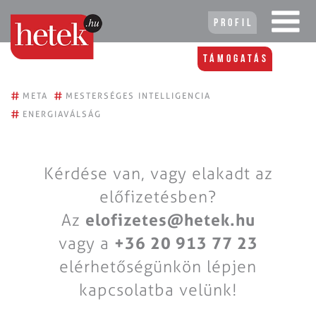
Profil
Támogatás
#
#
META
MESTERSÉGES INTELLIGENCIA
#
ENERGIAVÁLSÁG
Kérdése van, vagy elakadt az
előfizetésben?
Az
elofizetes@hetek.hu
vagy a
+36 20 913 77 23
elérhetőségünkön lépjen
kapcsolatba velünk!