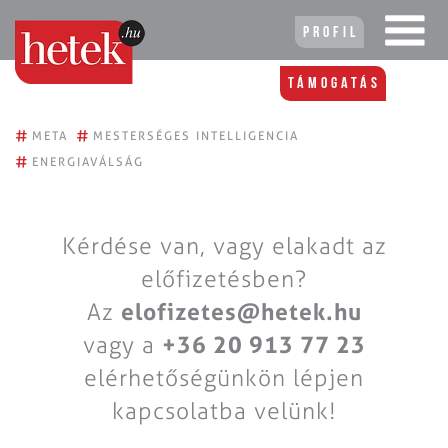
Profil
Támogatás
#
#
META
MESTERSÉGES INTELLIGENCIA
#
ENERGIAVÁLSÁG
Kérdése van, vagy elakadt az
előfizetésben?
Az
elofizetes@hetek.hu
vagy a
+36 20 913 77 23
elérhetőségünkön lépjen
kapcsolatba velünk!