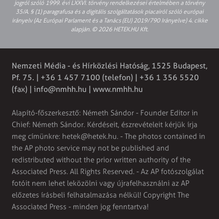
jogról szóló 1999. évi LXXVI. törvény rendelkezései értelmében a törvény
35/A. § (1) paragrafusa és a digitális szolgáltatások piacairól szóló európai
irányelv (Az Európai Parlament és a Tanács (EU) 2019/790 Irányelve) 4. cikke
alapján. © 2026 HETEK.HU Kft.
Nemzeti Média - és Hírközlési Hatóság, 1525 Budapest,
Pf. 75. | +36 1 457 7100 (telefon) | +36 1 356 5520
(fax) |
info@nmhh.hu
| www.nmhh.hu
Alapító-főszerkesztő: Németh Sándor - Founder Editor in
Chief: Németh Sándor. Kérdéseit, észrevételeit kérjük írja
meg címünkre:
hetek@hetek.hu
. - The photos contained in
the AP photo service may not be published and
redistributed without the prior written authority of the
Associated Press. All Rights Reserved. - Az AP fotószolgálat
fotóit nem lehet leközölni vagy újrafelhasználni az AP
előzetes írásbeli felhatalmazása nélkül! Copyright The
Associated Press - minden jog fenntartva!