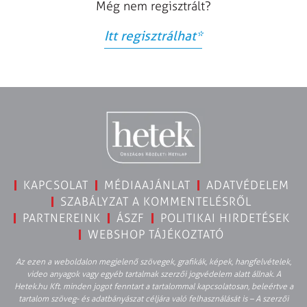
Még nem regisztrált?
Itt regisztrálhat
*
KAPCSOLAT
MÉDIAAJÁNLAT
ADATVÉDELEM
SZABÁLYZAT A KOMMENTELÉSRŐL
PARTNEREINK
ÁSZF
POLITIKAI HIRDETÉSEK
WEBSHOP TÁJÉKOZTATÓ
Az ezen a weboldalon megjelenő szövegek, grafikák, képek, hangfelvételek,
video anyagok vagy egyéb tartalmak szerzői jogvédelem alatt állnak. A
Hetek.hu Kft. minden jogot fenntart a tartalommal kapcsolatosan, beleértve a
tartalom szöveg- és adatbányászat céljára való felhasználását is – A szerzői