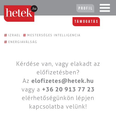
Profil
Támogatás
#
#
IZRAEL
MESTERSÉGES INTELLIGENCIA
#
ENERGIAVÁLSÁG
Kérdése van, vagy elakadt az
előfizetésben?
Az
elofizetes@hetek.hu
vagy a
+36 20 913 77 23
elérhetőségünkön lépjen
kapcsolatba velünk!