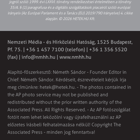
jogról szóló 1999. évi LXXVI. törvény rendelkezései értelmében a törvény
35/A. § (1) paragrafusa és a digitális szolgáltatások piacairól szóló európai
irányelv (Az Európai Parlament és a Tanács (EU) 2019/790 Irányelve) 4. cikke
alapján. © 2026 HETEK.HU Kft.
Nemzeti Média - és Hírközlési Hatóság, 1525 Budapest,
Pf. 75. | +36 1 457 7100 (telefon) | +36 1 356 5520
(fax) |
info@nmhh.hu
| www.nmhh.hu
Alapító-főszerkesztő: Németh Sándor - Founder Editor in
Chief: Németh Sándor. Kérdéseit, észrevételeit kérjük írja
meg címünkre:
hetek@hetek.hu
. - The photos contained in
the AP photo service may not be published and
redistributed without the prior written authority of the
Associated Press. All Rights Reserved. - Az AP fotószolgálat
fotóit nem lehet leközölni vagy újrafelhasználni az AP
előzetes írásbeli felhatalmazása nélkül! Copyright The
Associated Press - minden jog fenntartva!