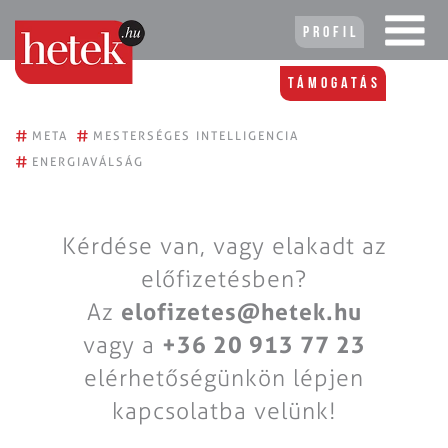
Profil
Támogatás
#
#
META
MESTERSÉGES INTELLIGENCIA
#
ENERGIAVÁLSÁG
Kérdése van, vagy elakadt az
előfizetésben?
Az
elofizetes@hetek.hu
vagy a
+36 20 913 77 23
elérhetőségünkön lépjen
kapcsolatba velünk!