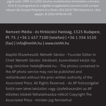
jogról szóló 1999. évi LXXVI. törvény rendelkezései értelmében a törvény
35/A. § (1) paragrafusa és a digitális szolgáltatások piacairól szóló európai
irányelv (Az Európai Parlament és a Tanács (EU) 2019/790 Irányelve) 4. cikke
alapján. © 2026 HETEK.HU Kft.
Nemzeti Média - és Hírközlési Hatóság, 1525 Budapest,
Pf. 75. | +36 1 457 7100 (telefon) | +36 1 356 5520
(fax) |
info@nmhh.hu
| www.nmhh.hu
Alapító-főszerkesztő: Németh Sándor - Founder Editor in
Chief: Németh Sándor. Kérdéseit, észrevételeit kérjük írja
meg címünkre:
hetek@hetek.hu
. - The photos contained in
the AP photo service may not be published and
redistributed without the prior written authority of the
Associated Press. All Rights Reserved. - Az AP fotószolgálat
fotóit nem lehet leközölni vagy újrafelhasználni az AP
előzetes írásbeli felhatalmazása nélkül! Copyright The
Associated Press - minden jog fenntartva!