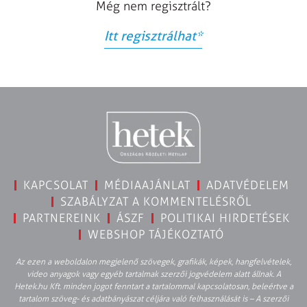
Még nem regisztrált?
Itt regisztrálhat
*
KAPCSOLAT
MÉDIAAJÁNLAT
ADATVÉDELEM
SZABÁLYZAT A KOMMENTELÉSRŐL
PARTNEREINK
ÁSZF
POLITIKAI HIRDETÉSEK
WEBSHOP TÁJÉKOZTATÓ
Az ezen a weboldalon megjelenő szövegek, grafikák, képek, hangfelvételek,
video anyagok vagy egyéb tartalmak szerzői jogvédelem alatt állnak. A
Hetek.hu Kft. minden jogot fenntart a tartalommal kapcsolatosan, beleértve a
tartalom szöveg- és adatbányászat céljára való felhasználását is – A szerzői