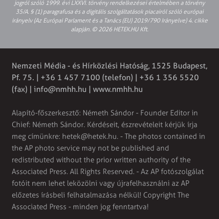
jogról szóló 1999. évi LXXVI. törvény rendelkezései értelmében a törvény
35/A. § (1) paragrafusa és a digitális szolgáltatások piacairól szóló európai
irányelv (Az Európai Parlament és a Tanács (EU) 2019/790 Irányelve) 4. cikke
alapján. © 2026 HETEK.HU Kft.
Nemzeti Média - és Hírközlési Hatóság, 1525 Budapest,
Pf. 75. | +36 1 457 7100 (telefon) | +36 1 356 5520
(fax) |
info@nmhh.hu
| www.nmhh.hu
Alapító-főszerkesztő: Németh Sándor - Founder Editor in
Chief: Németh Sándor. Kérdéseit, észrevételeit kérjük írja
meg címünkre:
hetek@hetek.hu
. - The photos contained in
the AP photo service may not be published and
redistributed without the prior written authority of the
Associated Press. All Rights Reserved. - Az AP fotószolgálat
fotóit nem lehet leközölni vagy újrafelhasználni az AP
előzetes írásbeli felhatalmazása nélkül! Copyright The
Associated Press - minden jog fenntartva!