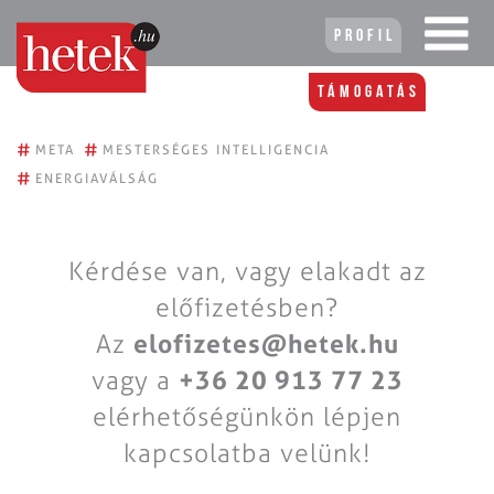
Profil
Támogatás
#
#
META
MESTERSÉGES INTELLIGENCIA
#
ENERGIAVÁLSÁG
Kérdése van, vagy elakadt az
előfizetésben?
Az
elofizetes@hetek.hu
vagy a
+36 20 913 77 23
elérhetőségünkön lépjen
kapcsolatba velünk!