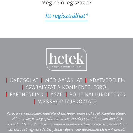
Még nem regisztrált?
Itt regisztrálhat
*
KAPCSOLAT
MÉDIAAJÁNLAT
ADATVÉDELEM
SZABÁLYZAT A KOMMENTELÉSRŐL
PARTNEREINK
ÁSZF
POLITIKAI HIRDETÉSEK
WEBSHOP TÁJÉKOZTATÓ
Az ezen a weboldalon megjelenő szövegek, grafikák, képek, hangfelvételek,
video anyagok vagy egyéb tartalmak szerzői jogvédelem alatt állnak. A
Hetek.hu Kft. minden jogot fenntart a tartalommal kapcsolatosan, beleértve a
tartalom szöveg- és adatbányászat céljára való felhasználását is – A szerzői