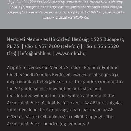
jogról szóló 1999. évi LXXVI. törvény rendelkezései értelmében a törvény
35/A. § (1) paragrafusa és a digitális szolgáltatások piacairól szóló európai
irányelv (Az Európai Parlament és a Tanács (EU) 2019/790 Irányelve) 4. cikke
alapján. © 2026 HETEK.HU Kft.
Nemzeti Média - és Hírközlési Hatóság, 1525 Budapest,
Pf. 75. | +36 1 457 7100 (telefon) | +36 1 356 5520
(fax) |
info@nmhh.hu
| www.nmhh.hu
Alapító-főszerkesztő: Németh Sándor - Founder Editor in
Chief: Németh Sándor. Kérdéseit, észrevételeit kérjük írja
meg címünkre:
hetek@hetek.hu
. - The photos contained in
the AP photo service may not be published and
redistributed without the prior written authority of the
Associated Press. All Rights Reserved. - Az AP fotószolgálat
fotóit nem lehet leközölni vagy újrafelhasználni az AP
előzetes írásbeli felhatalmazása nélkül! Copyright The
Associated Press - minden jog fenntartva!