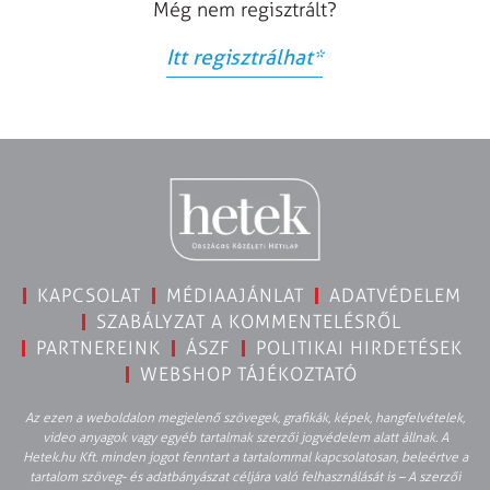
Még nem regisztrált?
Itt regisztrálhat
*
KAPCSOLAT
MÉDIAAJÁNLAT
ADATVÉDELEM
SZABÁLYZAT A KOMMENTELÉSRŐL
PARTNEREINK
ÁSZF
POLITIKAI HIRDETÉSEK
WEBSHOP TÁJÉKOZTATÓ
Az ezen a weboldalon megjelenő szövegek, grafikák, képek, hangfelvételek,
video anyagok vagy egyéb tartalmak szerzői jogvédelem alatt állnak. A
Hetek.hu Kft. minden jogot fenntart a tartalommal kapcsolatosan, beleértve a
tartalom szöveg- és adatbányászat céljára való felhasználását is – A szerzői