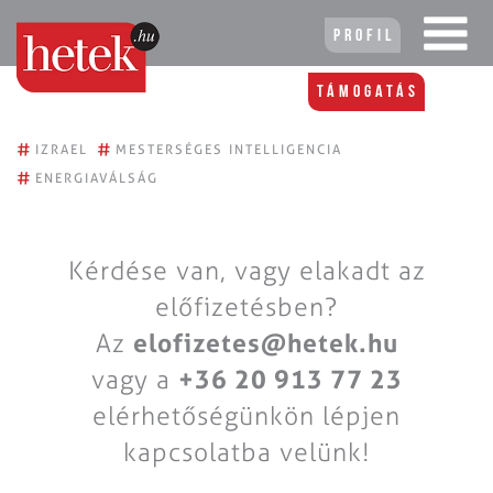
Profil
Támogatás
#
#
IZRAEL
MESTERSÉGES INTELLIGENCIA
#
ENERGIAVÁLSÁG
Kérdése van, vagy elakadt az
előfizetésben?
Az
elofizetes@hetek.hu
vagy a
+36 20 913 77 23
elérhetőségünkön lépjen
kapcsolatba velünk!