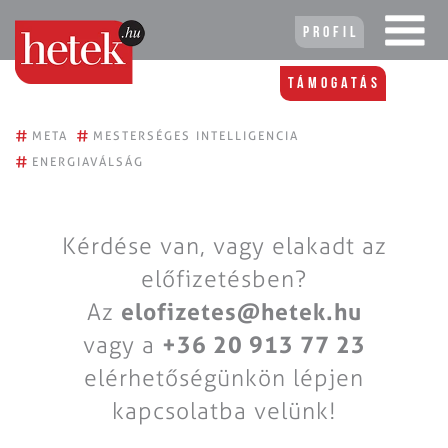
Profil
Támogatás
#
#
META
MESTERSÉGES INTELLIGENCIA
#
ENERGIAVÁLSÁG
Kérdése van, vagy elakadt az
előfizetésben?
Az
elofizetes@hetek.hu
vagy a
+36 20 913 77 23
elérhetőségünkön lépjen
kapcsolatba velünk!