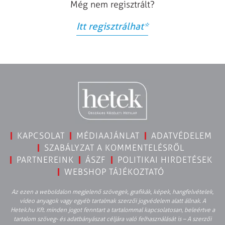
Még nem regisztrált?
Itt regisztrálhat
*
KAPCSOLAT
MÉDIAAJÁNLAT
ADATVÉDELEM
SZABÁLYZAT A KOMMENTELÉSRŐL
PARTNEREINK
ÁSZF
POLITIKAI HIRDETÉSEK
WEBSHOP TÁJÉKOZTATÓ
Az ezen a weboldalon megjelenő szövegek, grafikák, képek, hangfelvételek,
video anyagok vagy egyéb tartalmak szerzői jogvédelem alatt állnak. A
Hetek.hu Kft. minden jogot fenntart a tartalommal kapcsolatosan, beleértve a
tartalom szöveg- és adatbányászat céljára való felhasználását is – A szerzői