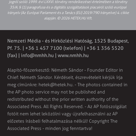
jogról szóló 1999. évi LXXVI. törvény rendelkezései értelmében a törvény
35/A. § (1) paragrafusa és a digitális szolgáltatások piacairól szóló európai
irányelv (Az Európai Parlament és a Tanács (EU) 2019/790 Irányelve) 4. cikke
alapján. © 2026 HETEK.HU Kft.
Nemzeti Média - és Hírközlési Hatóság, 1525 Budapest,
Pf. 75. | +36 1 457 7100 (telefon) | +36 1 356 5520
(fax) |
info@nmhh.hu
| www.nmhh.hu
Alapító-főszerkesztő: Németh Sándor - Founder Editor in
Chief: Németh Sándor. Kérdéseit, észrevételeit kérjük írja
meg címünkre:
hetek@hetek.hu
. - The photos contained in
the AP photo service may not be published and
redistributed without the prior written authority of the
Associated Press. All Rights Reserved. - Az AP fotószolgálat
fotóit nem lehet leközölni vagy újrafelhasználni az AP
előzetes írásbeli felhatalmazása nélkül! Copyright The
Associated Press - minden jog fenntartva!