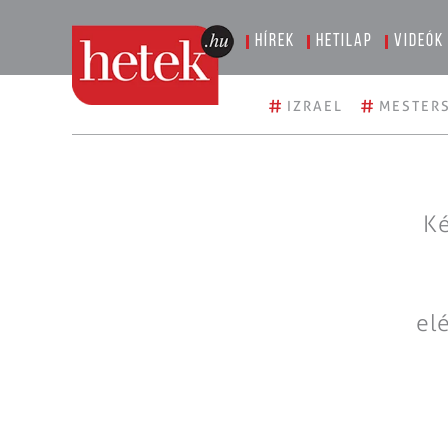
Hírek
Hetilap
Videók
#
#
IZRAEL
MESTERS
Ké
el