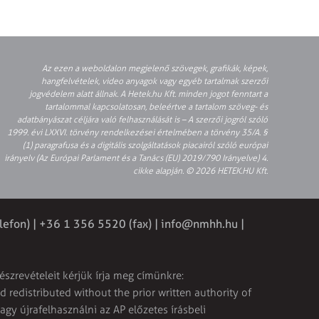
Az ezen a weboldalon megjelenő szövegek, grafikák, képek,
hangfelvételek, video anyagok vagy egyéb tartalmak szerzői
jogvédelem alatt állnak. A Hetek.hu Kft. minden jogot fenntart a
tartalommal kapcsolatosan, beleértve a tartalom szöveg- és
adatbányászat céljára való felhasználását is – A szerzői jogról szóló
1999. évi LXXVI. törvény rendelkezései értelmében a törvény 35/A. §
(1) paragrafusa és a digitális szolgáltatások piacairól szóló európai
irányelv (Az Európai Parlament és a Tanács (EU) 2019/790 Irányelve) 4.
cikke alapján. © 2026 HETEK.HU Kft.
lefon) | +36 1 356 5520 (fax) |
info@nmhh.hu
|
észrevételeit kérjük írja meg címünkre:
 redistributed without the prior written authority of
vagy újrafelhasználni az AP előzetes írásbeli