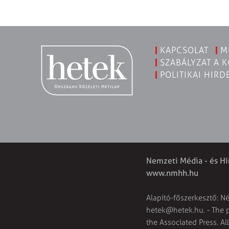
KAPCSOLAT
M
SZABÁLYZAT A 
POLITIKAI HIRD
Nemzeti Média - és Hí
www.nmhh.hu
Alapító-főszerkesztő: N
hetek@hetek.hu
. - The
the Associated Press. Al