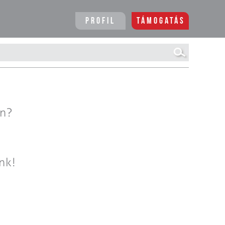
Profil
Támogatás
en?
nk!