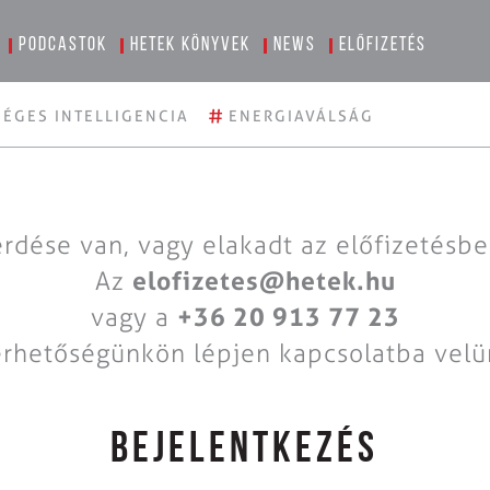
Podcastok
Hetek könyvek
News
Előfizetés
#
ÉGES INTELLIGENCIA
ENERGIAVÁLSÁG
rdése van, vagy elakadt az előfizetésb
Az
elofizetes@hetek.hu
vagy a
+36 20 913 77 23
érhetőségünkön lépjen kapcsolatba velü
BEJELENTKEZÉS