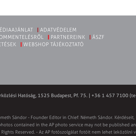
ÉDIAAJÁNLAT
ADATVÉDELEM
KOMMENTELÉSRŐL
PARTNEREINK
ÁSZF
ETÉSEK
WEBSHOP TÁJÉKOZTATÓ
rközlési Hatóság, 1525 Budapest, Pf. 75. | +36 1 457 7100 (te
émeth Sándor - Founder Editor in Chief: Németh Sándor. Kérdéseit, 
 photos contained in the AP photo service may not be published and
l Rights Reserved. - Az AP fotószolgálat fotóit nem lehet leközölni 