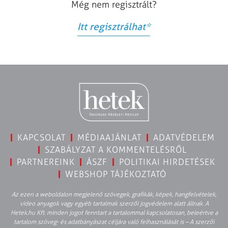
Még nem regisztrált?
Itt regisztrálhat
*
KAPCSOLAT
MÉDIAAJÁNLAT
ADATVÉDELEM
SZABÁLYZAT A KOMMENTELÉSRŐL
PARTNEREINK
ÁSZF
POLITIKAI HIRDETÉSEK
WEBSHOP TÁJÉKOZTATÓ
Az ezen a weboldalon megjelenő szövegek, grafikák, képek, hangfelvételek,
video anyagok vagy egyéb tartalmak szerzői jogvédelem alatt állnak. A
Hetek.hu Kft. minden jogot fenntart a tartalommal kapcsolatosan, beleértve a
tartalom szöveg- és adatbányászat céljára való felhasználását is – A szerzői