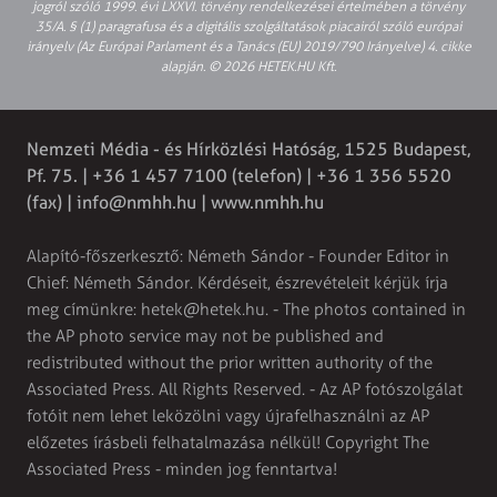
jogról szóló 1999. évi LXXVI. törvény rendelkezései értelmében a törvény
35/A. § (1) paragrafusa és a digitális szolgáltatások piacairól szóló európai
irányelv (Az Európai Parlament és a Tanács (EU) 2019/790 Irányelve) 4. cikke
alapján. © 2026 HETEK.HU Kft.
Nemzeti Média - és Hírközlési Hatóság, 1525 Budapest,
Pf. 75. | +36 1 457 7100 (telefon) | +36 1 356 5520
(fax) |
info@nmhh.hu
| www.nmhh.hu
Alapító-főszerkesztő: Németh Sándor - Founder Editor in
Chief: Németh Sándor. Kérdéseit, észrevételeit kérjük írja
meg címünkre:
hetek@hetek.hu
. - The photos contained in
the AP photo service may not be published and
redistributed without the prior written authority of the
Associated Press. All Rights Reserved. - Az AP fotószolgálat
fotóit nem lehet leközölni vagy újrafelhasználni az AP
előzetes írásbeli felhatalmazása nélkül! Copyright The
Associated Press - minden jog fenntartva!