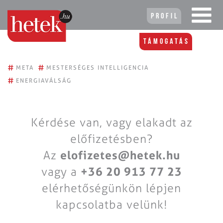
Profil
Támogatás
#
#
META
MESTERSÉGES INTELLIGENCIA
#
ENERGIAVÁLSÁG
Kérdése van, vagy elakadt az
előfizetésben?
Az
elofizetes@hetek.hu
vagy a
+36 20 913 77 23
elérhetőségünkön lépjen
kapcsolatba velünk!