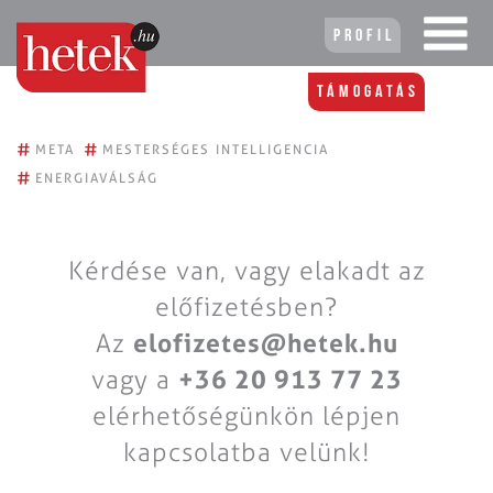
Profil
Támogatás
#
#
META
MESTERSÉGES INTELLIGENCIA
#
ENERGIAVÁLSÁG
Kérdése van, vagy elakadt az
előfizetésben?
Az
elofizetes@hetek.hu
vagy a
+36 20 913 77 23
elérhetőségünkön lépjen
kapcsolatba velünk!