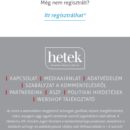
Még nem regisztrált?
Itt regisztrálhat
*
KAPCSOLAT
MÉDIAAJÁNLAT
ADATVÉDELEM
SZABÁLYZAT A KOMMENTELÉSRŐL
PARTNEREINK
ÁSZF
POLITIKAI HIRDETÉSEK
WEBSHOP TÁJÉKOZTATÓ
Az ezen a weboldalon megjelenő szövegek, grafikák, képek, hangfelvételek,
video anyagok vagy egyéb tartalmak szerzői jogvédelem alatt állnak. A
Hetek.hu Kft. minden jogot fenntart a tartalommal kapcsolatosan, beleértve a
tartalom szöveg- és adatbányászat céljára való felhasználását is – A szerzői