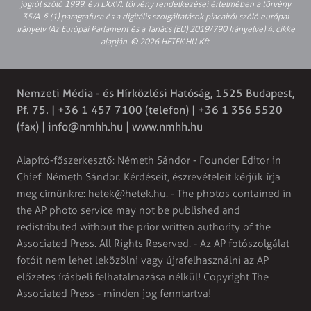
jogról szóló 1999. évi LXXVI. törvény rendelkezései értelmében a törvény
35/A. § (1) paragrafusa és a digitális szolgáltatások piacairól szóló európai
irányelv (Az Európai Parlament és a Tanács (EU) 2019/790 Irányelve) 4. cikke
alapján. © 2026 HETEK.HU Kft.
Nemzeti Média - és Hírközlési Hatóság, 1525 Budapest,
Pf. 75. | +36 1 457 7100 (telefon) | +36 1 356 5520
(fax) |
info@nmhh.hu
| www.nmhh.hu
Alapító-főszerkesztő: Németh Sándor - Founder Editor in
Chief: Németh Sándor. Kérdéseit, észrevételeit kérjük írja
meg címünkre:
hetek@hetek.hu
. - The photos contained in
the AP photo service may not be published and
redistributed without the prior written authority of the
Associated Press. All Rights Reserved. - Az AP fotószolgálat
fotóit nem lehet leközölni vagy újrafelhasználni az AP
előzetes írásbeli felhatalmazása nélkül! Copyright The
Associated Press - minden jog fenntartva!