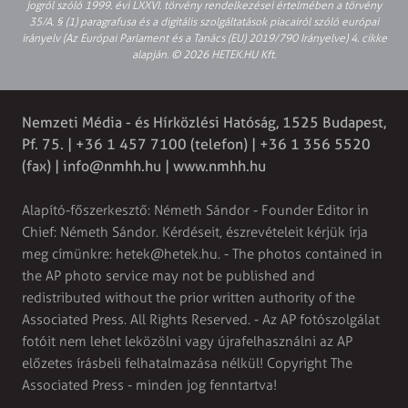
jogról szóló 1999. évi LXXVI. törvény rendelkezései értelmében a törvény
35/A. § (1) paragrafusa és a digitális szolgáltatások piacairól szóló európai
irányelv (Az Európai Parlament és a Tanács (EU) 2019/790 Irányelve) 4. cikke
alapján. © 2026 HETEK.HU Kft.
Nemzeti Média - és Hírközlési Hatóság, 1525 Budapest,
Pf. 75. | +36 1 457 7100 (telefon) | +36 1 356 5520
(fax) |
info@nmhh.hu
| www.nmhh.hu
Alapító-főszerkesztő: Németh Sándor - Founder Editor in
Chief: Németh Sándor. Kérdéseit, észrevételeit kérjük írja
meg címünkre:
hetek@hetek.hu
. - The photos contained in
the AP photo service may not be published and
redistributed without the prior written authority of the
Associated Press. All Rights Reserved. - Az AP fotószolgálat
fotóit nem lehet leközölni vagy újrafelhasználni az AP
előzetes írásbeli felhatalmazása nélkül! Copyright The
Associated Press - minden jog fenntartva!