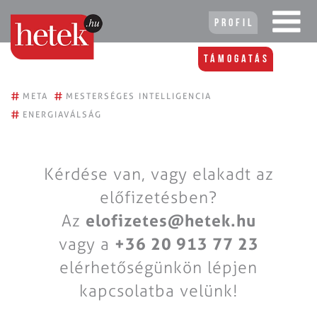
Profil
Támogatás
#
#
META
MESTERSÉGES INTELLIGENCIA
#
ENERGIAVÁLSÁG
Kérdése van, vagy elakadt az
előfizetésben?
Az
elofizetes@hetek.hu
vagy a
+36 20 913 77 23
elérhetőségünkön lépjen
kapcsolatba velünk!