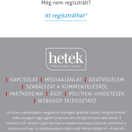
Még nem regisztrált?
Itt regisztrálhat
*
KAPCSOLAT
MÉDIAAJÁNLAT
ADATVÉDELEM
SZABÁLYZAT A KOMMENTELÉSRŐL
PARTNEREINK
ÁSZF
POLITIKAI HIRDETÉSEK
WEBSHOP TÁJÉKOZTATÓ
Az ezen a weboldalon megjelenő szövegek, grafikák, képek, hangfelvételek,
video anyagok vagy egyéb tartalmak szerzői jogvédelem alatt állnak. A
Hetek.hu Kft. minden jogot fenntart a tartalommal kapcsolatosan, beleértve a
tartalom szöveg- és adatbányászat céljára való felhasználását is – A szerzői