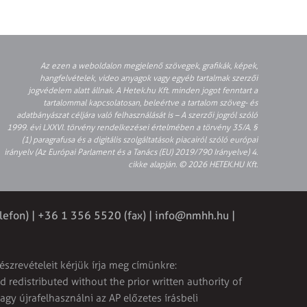
Az ezen a weboldalon megjelenő szövegek, grafikák, képek,
hangfelvételek, video anyagok vagy egyéb tartalmak szerzői
jogvédelem alatt állnak. A Hetek.hu Kft. minden jogot fenntart a
tartalommal kapcsolatosan, beleértve a tartalom szöveg- és
adatbányászat céljára való felhasználását is – A szerzői jogról szóló
1999. évi LXXVI. törvény rendelkezései értelmében a törvény 35/A. §
(1) paragrafusa és a digitális szolgáltatások piacairól szóló európai
irányelv (Az Európai Parlament és a Tanács (EU) 2019/790 Irányelve) 4.
cikke alapján. © 2026 HETEK.HU Kft.
lefon) | +36 1 356 5520 (fax) |
info@nmhh.hu
|
észrevételeit kérjük írja meg címünkre:
 redistributed without the prior written authority of
vagy újrafelhasználni az AP előzetes írásbeli