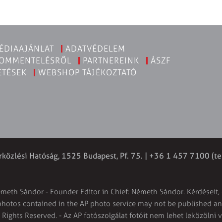
ÉDIAAJÁNLAT
ADATVÉDELEM
KOMMENTELÉSRŐL
PARTNEREINK
ÁSZF
ETÉSEK
WEBSHOP TÁJÉKOZTATÓ
rközlési Hatóság, 1525 Budapest, Pf. 75. | +36 1 457 7100 (te
émeth Sándor - Founder Editor in Chief: Németh Sándor. Kérdéseit, 
 photos contained in the AP photo service may not be published and
l Rights Reserved. - Az AP fotószolgálat fotóit nem lehet leközölni 