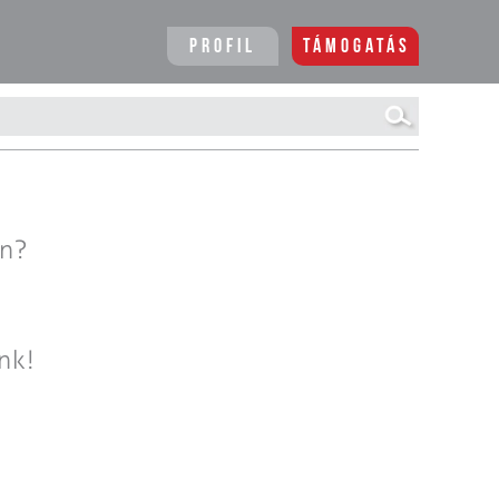
Profil
Támogatás
en?
nk!