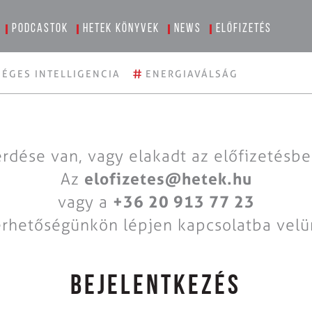
Podcastok
Hetek könyvek
News
Előfizetés
#
ÉGES INTELLIGENCIA
ENERGIAVÁLSÁG
rdése van, vagy elakadt az előfizetésb
Az
elofizetes@hetek.hu
vagy a
+36 20 913 77 23
érhetőségünkön lépjen kapcsolatba velü
BEJELENTKEZÉS