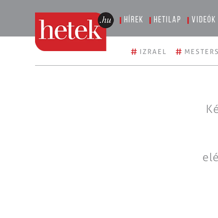
Hírek
Hetilap
Videók
#
#
IZRAEL
MESTERS
Ké
el