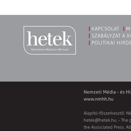
KAPCSOLAT
M
SZABÁLYZAT A 
POLITIKAI HIRD
Nemzeti Média - és Hí
www.nmhh.hu
Alapító-főszerkesztő: N
hetek@hetek.hu
. - The
the Associated Press. Al