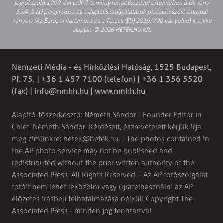
jogról szóló 1999. évi LXXVI. törvény rendelkezései értelmében a törvény
35/A. § (1) paragrafusa és a digitális szolgáltatások piacairól szóló európai
irányelv (Az Európai Parlament és a Tanács (EU) 2019/790 Irányelve) 4. cikke
alapján. © 2026 HETEK.HU Kft.
Nemzeti Média - és Hírközlési Hatóság, 1525 Budapest,
Pf. 75. | +36 1 457 7100 (telefon) | +36 1 356 5520
(fax) |
info@nmhh.hu
| www.nmhh.hu
Alapító-főszerkesztő: Németh Sándor - Founder Editor in
Chief: Németh Sándor. Kérdéseit, észrevételeit kérjük írja
meg címünkre:
hetek@hetek.hu
. - The photos contained in
the AP photo service may not be published and
redistributed without the prior written authority of the
Associated Press. All Rights Reserved. - Az AP fotószolgálat
fotóit nem lehet leközölni vagy újrafelhasználni az AP
előzetes írásbeli felhatalmazása nélkül! Copyright The
Associated Press - minden jog fenntartva!