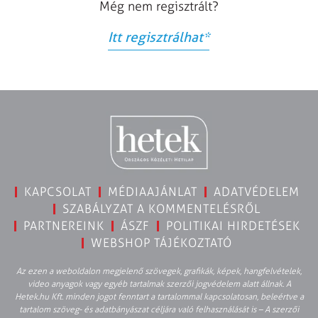
Még nem regisztrált?
Itt regisztrálhat
*
KAPCSOLAT
MÉDIAAJÁNLAT
ADATVÉDELEM
SZABÁLYZAT A KOMMENTELÉSRŐL
PARTNEREINK
ÁSZF
POLITIKAI HIRDETÉSEK
WEBSHOP TÁJÉKOZTATÓ
Az ezen a weboldalon megjelenő szövegek, grafikák, képek, hangfelvételek,
video anyagok vagy egyéb tartalmak szerzői jogvédelem alatt állnak. A
Hetek.hu Kft. minden jogot fenntart a tartalommal kapcsolatosan, beleértve a
tartalom szöveg- és adatbányászat céljára való felhasználását is – A szerzői