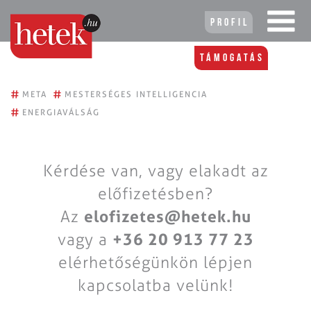
Profil
Támogatás
#
#
META
MESTERSÉGES INTELLIGENCIA
#
ENERGIAVÁLSÁG
Kérdése van, vagy elakadt az
előfizetésben?
Az
elofizetes@hetek.hu
vagy a
+36 20 913 77 23
elérhetőségünkön lépjen
kapcsolatba velünk!