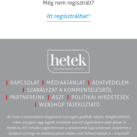
Még nem regisztrált?
Itt regisztrálhat
*
KAPCSOLAT
MÉDIAAJÁNLAT
ADATVÉDELEM
SZABÁLYZAT A KOMMENTELÉSRŐL
PARTNEREINK
ÁSZF
POLITIKAI HIRDETÉSEK
WEBSHOP TÁJÉKOZTATÓ
Az ezen a weboldalon megjelenő szövegek, grafikák, képek, hangfelvételek,
video anyagok vagy egyéb tartalmak szerzői jogvédelem alatt állnak. A
Hetek.hu Kft. minden jogot fenntart a tartalommal kapcsolatosan, beleértve a
tartalom szöveg- és adatbányászat céljára való felhasználását is – A szerzői