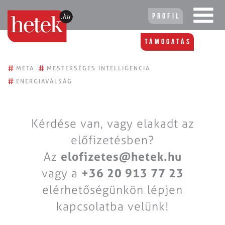
Profil
Támogatás
#
#
META
MESTERSÉGES INTELLIGENCIA
#
ENERGIAVÁLSÁG
Kérdése van, vagy elakadt az
előfizetésben?
Az
elofizetes@hetek.hu
vagy a
+36 20 913 77 23
elérhetőségünkön lépjen
kapcsolatba velünk!