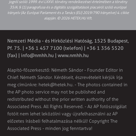
jogról szóló 1999. évi LXXVI. törvény rendelkezései értelmében a törvény
35/A. § (1) paragrafusa és a digitális szolgáltatások piacairól szóló európai
irányelv (Az Európai Parlament és a Tanács (EU) 2019/790 Irányelve) 4. cikke
alapján. © 2026 HETEK.HU Kft.
Nemzeti Média - és Hírközlési Hatóság, 1525 Budapest,
Pf. 75. | +36 1 457 7100 (telefon) | +36 1 356 5520
(fax) |
info@nmhh.hu
| www.nmhh.hu
Alapító-főszerkesztő: Németh Sándor - Founder Editor in
Chief: Németh Sándor. Kérdéseit, észrevételeit kérjük írja
meg címünkre:
hetek@hetek.hu
. - The photos contained in
the AP photo service may not be published and
redistributed without the prior written authority of the
Associated Press. All Rights Reserved. - Az AP fotószolgálat
fotóit nem lehet leközölni vagy újrafelhasználni az AP
előzetes írásbeli felhatalmazása nélkül! Copyright The
Associated Press - minden jog fenntartva!