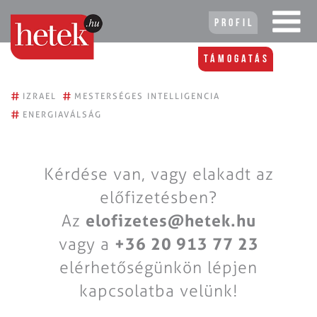
Profil
Támogatás
#
#
IZRAEL
MESTERSÉGES INTELLIGENCIA
#
ENERGIAVÁLSÁG
Kérdése van, vagy elakadt az
előfizetésben?
Az
elofizetes@hetek.hu
vagy a
+36 20 913 77 23
elérhetőségünkön lépjen
kapcsolatba velünk!