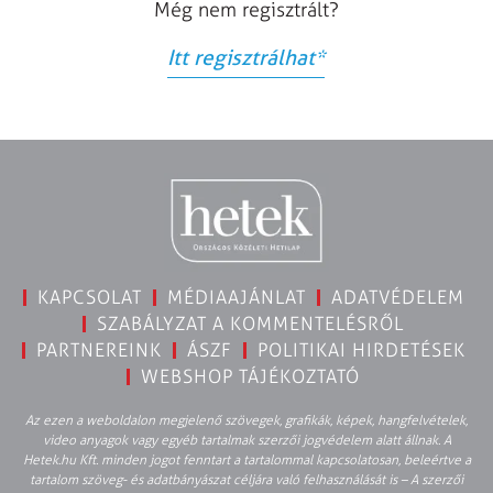
Még nem regisztrált?
Itt regisztrálhat
*
KAPCSOLAT
MÉDIAAJÁNLAT
ADATVÉDELEM
SZABÁLYZAT A KOMMENTELÉSRŐL
PARTNEREINK
ÁSZF
POLITIKAI HIRDETÉSEK
WEBSHOP TÁJÉKOZTATÓ
Az ezen a weboldalon megjelenő szövegek, grafikák, képek, hangfelvételek,
video anyagok vagy egyéb tartalmak szerzői jogvédelem alatt állnak. A
Hetek.hu Kft. minden jogot fenntart a tartalommal kapcsolatosan, beleértve a
tartalom szöveg- és adatbányászat céljára való felhasználását is – A szerzői