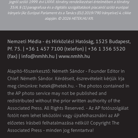
jogról szóló 1999. évi LXXVI. törvény rendelkezései értelmében a törvény
35/A. § (1) paragrafusa és a digitális szolgáltatások piacairól szóló európai
irányelv (Az Európai Parlament és a Tanács (EU) 2019/790 Irányelve) 4. cikke
alapján. © 2026 HETEK.HU Kft.
Nemzeti Média - és Hírközlési Hatóság, 1525 Budapest,
Pf. 75. | +36 1 457 7100 (telefon) | +36 1 356 5520
(fax) |
info@nmhh.hu
| www.nmhh.hu
Alapító-főszerkesztő: Németh Sándor - Founder Editor in
Chief: Németh Sándor. Kérdéseit, észrevételeit kérjük írja
meg címünkre:
hetek@hetek.hu
. - The photos contained in
the AP photo service may not be published and
redistributed without the prior written authority of the
Associated Press. All Rights Reserved. - Az AP fotószolgálat
fotóit nem lehet leközölni vagy újrafelhasználni az AP
előzetes írásbeli felhatalmazása nélkül! Copyright The
Associated Press - minden jog fenntartva!