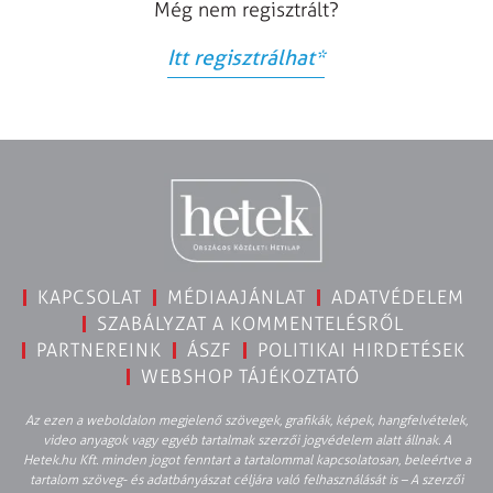
Még nem regisztrált?
Itt regisztrálhat
*
KAPCSOLAT
MÉDIAAJÁNLAT
ADATVÉDELEM
SZABÁLYZAT A KOMMENTELÉSRŐL
PARTNEREINK
ÁSZF
POLITIKAI HIRDETÉSEK
WEBSHOP TÁJÉKOZTATÓ
Az ezen a weboldalon megjelenő szövegek, grafikák, képek, hangfelvételek,
video anyagok vagy egyéb tartalmak szerzői jogvédelem alatt állnak. A
Hetek.hu Kft. minden jogot fenntart a tartalommal kapcsolatosan, beleértve a
tartalom szöveg- és adatbányászat céljára való felhasználását is – A szerzői