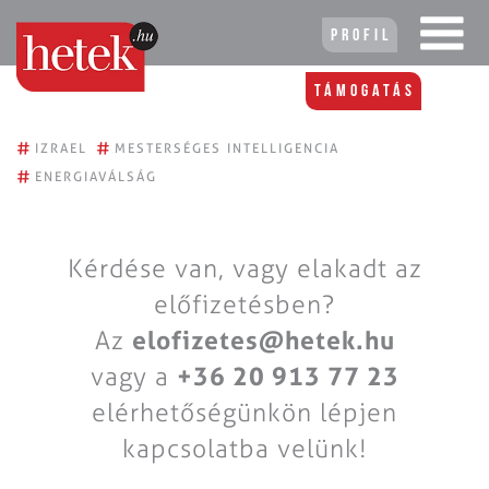
Profil
Támogatás
#
#
IZRAEL
MESTERSÉGES INTELLIGENCIA
#
ENERGIAVÁLSÁG
Kérdése van, vagy elakadt az
előfizetésben?
Az
elofizetes@hetek.hu
vagy a
+36 20 913 77 23
elérhetőségünkön lépjen
kapcsolatba velünk!