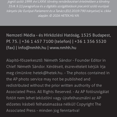
jogról szóló 1999. évi LXXVI. törvény rendelkezései értelmében a törvény
35/A. § (1) paragrafusa és a digitális szolgáltatások piacairól szóló európai
irányelv (Az Európai Parlament és a Tanács (EU) 2019/790 Irányelve) 4. cikke
alapján. © 2026 HETEK.HU Kft.
Nemzeti Média - és Hírközlési Hatóság, 1525 Budapest,
Pf. 75. | +36 1 457 7100 (telefon) | +36 1 356 5520
(fax) |
info@nmhh.hu
| www.nmhh.hu
Alapító-főszerkesztő: Németh Sándor - Founder Editor in
Chief: Németh Sándor. Kérdéseit, észrevételeit kérjük írja
meg címünkre:
hetek@hetek.hu
. - The photos contained in
the AP photo service may not be published and
redistributed without the prior written authority of the
Associated Press. All Rights Reserved. - Az AP fotószolgálat
fotóit nem lehet leközölni vagy újrafelhasználni az AP
előzetes írásbeli felhatalmazása nélkül! Copyright The
Associated Press - minden jog fenntartva!