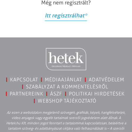
Még nem regisztrált?
Itt regisztrálhat
*
KAPCSOLAT
MÉDIAAJÁNLAT
ADATVÉDELEM
SZABÁLYZAT A KOMMENTELÉSRŐL
PARTNEREINK
ÁSZF
POLITIKAI HIRDETÉSEK
WEBSHOP TÁJÉKOZTATÓ
Az ezen a weboldalon megjelenő szövegek, grafikák, képek, hangfelvételek,
video anyagok vagy egyéb tartalmak szerzői jogvédelem alatt állnak. A
Hetek.hu Kft. minden jogot fenntart a tartalommal kapcsolatosan, beleértve a
tartalom szöveg- és adatbányászat céljára való felhasználását is – A szerzői