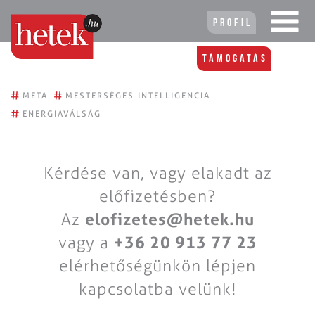
Profil
Támogatás
#
#
META
MESTERSÉGES INTELLIGENCIA
#
ENERGIAVÁLSÁG
Kérdése van, vagy elakadt az
előfizetésben?
Az
elofizetes@hetek.hu
vagy a
+36 20 913 77 23
elérhetőségünkön lépjen
kapcsolatba velünk!