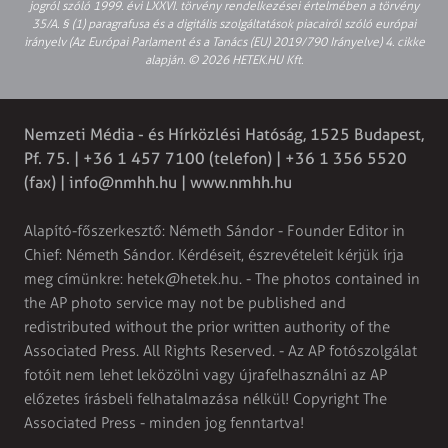
jogról szóló 1999. évi LXXVI. törvény rendelkezései értelmében a törvény
35/A. § (1) paragrafusa és a digitális szolgáltatások piacairól szóló európai
irányelv (Az Európai Parlament és a Tanács (EU) 2019/790 Irányelve) 4. cikke
alapján. © 2026 HETEK.HU Kft.
Nemzeti Média - és Hírközlési Hatóság, 1525 Budapest,
Pf. 75. | +36 1 457 7100 (telefon) | +36 1 356 5520
(fax) |
info@nmhh.hu
| www.nmhh.hu
Alapító-főszerkesztő: Németh Sándor - Founder Editor in
Chief: Németh Sándor. Kérdéseit, észrevételeit kérjük írja
meg címünkre:
hetek@hetek.hu
. - The photos contained in
the AP photo service may not be published and
redistributed without the prior written authority of the
Associated Press. All Rights Reserved. - Az AP fotószolgálat
fotóit nem lehet leközölni vagy újrafelhasználni az AP
előzetes írásbeli felhatalmazása nélkül! Copyright The
Associated Press - minden jog fenntartva!