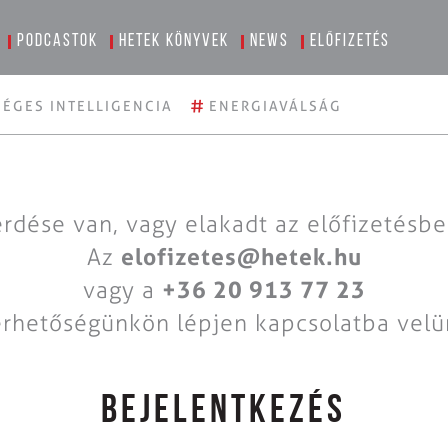
Podcastok
Hetek könyvek
News
Előfizetés
#
ÉGES INTELLIGENCIA
ENERGIAVÁLSÁG
rdése van, vagy elakadt az előfizetésb
Az
elofizetes@hetek.hu
vagy a
+36 20 913 77 23
érhetőségünkön lépjen kapcsolatba velü
BEJELENTKEZÉS