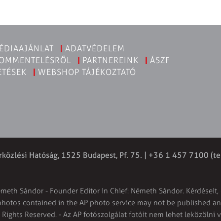
ÉDIAAJÁNLAT
ADATVÉDELEM
KOMMENTELÉSRŐL
PARTNEREINK
ÁSZF
ETÉSEK
WEBSHOP TÁJÉKOZTATÓ
rközlési Hatóság, 1525 Budapest, Pf. 75. | +36 1 457 7100 (te
émeth Sándor - Founder Editor in Chief: Németh Sándor. Kérdéseit, 
 photos contained in the AP photo service may not be published and
l Rights Reserved. - Az AP fotószolgálat fotóit nem lehet leközölni 