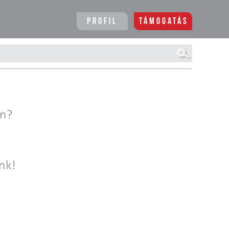
Profil
Támogatás
en?
nk!