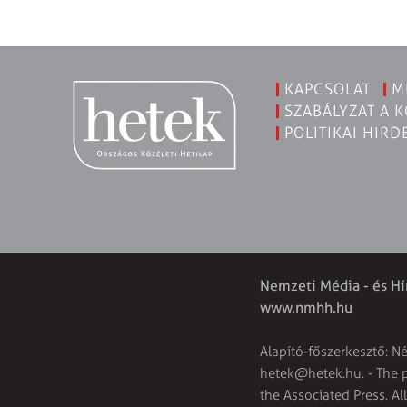
KAPCSOLAT
M
SZABÁLYZAT A 
POLITIKAI HIRD
Nemzeti Média - és Hí
www.nmhh.hu
Alapító-főszerkesztő: N
hetek@hetek.hu
. - The
the Associated Press. Al