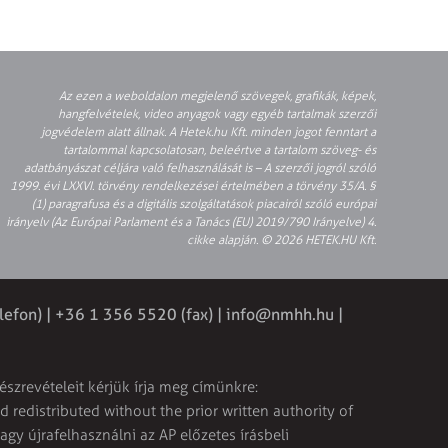
Az ezen a weboldalon megjelenő szövegek, grafikák, képek,
hangfelvételek, video anyagok vagy egyéb tartalmak szerzői
jogvédelem alatt állnak. A Hetek.hu Kft. minden jogot fenntart a
tartalommal kapcsolatosan, beleértve a tartalom szöveg- és
adatbányászat céljára való felhasználását is – A szerzői jogról szóló
1999. évi LXXVI. törvény rendelkezései értelmében a törvény 35/A. §
(1) paragrafusa és a digitális szolgáltatások piacairól szóló európai
irányelv (Az Európai Parlament és a Tanács (EU) 2019/790 Irányelve) 4.
cikke alapján. © 2026 HETEK.HU Kft.
lefon) | +36 1 356 5520 (fax) |
info@nmhh.hu
|
észrevételeit kérjük írja meg címünkre:
 redistributed without the prior written authority of
vagy újrafelhasználni az AP előzetes írásbeli