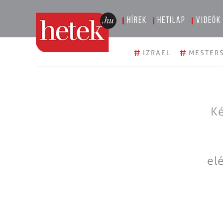
Hírek
Hetilap
Videók
#
#
IZRAEL
MESTERS
Ké
el