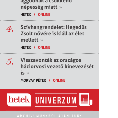
aggódnak a csökkenő
népesség miatt
»
HETEK
/
ONLINE
4.
Szívhangrendelet: Hegedűs
Zsolt nővére is kiáll az élet
mellett
»
HETEK
/
ONLINE
5.
Visszavonták az országos
háziorvosi vezető kinevezését
is
»
MORVAY PÉTER
/
ONLINE
ARCHÍVUMUNKBÓL AJÁNLJUK: