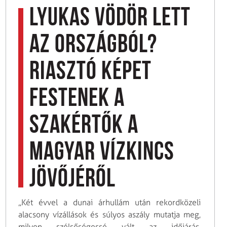
Lyukas vödör lett
az országból?
Riasztó képet
festenek a
szakértők a
magyar vízkincs
jövőjéről
„Két évvel a dunai árhullám után rekordközeli
alacsony vízállások és súlyos aszály mutatja meg,
milyen szélsőségessé vált az időjárás.