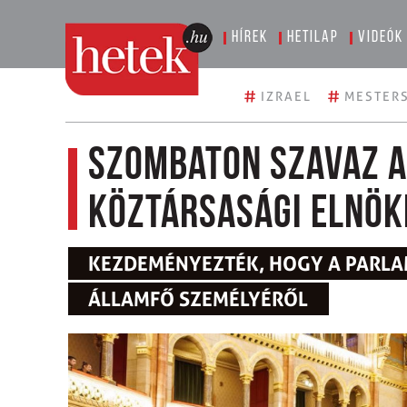
Hírek
Hetilap
Videók
#
#
IZRAEL
MESTERS
Szombaton szavaz a 
köztársasági elnö
KEZDEMÉNYEZTÉK, HOGY A PARLA
ÁLLAMFŐ SZEMÉLYÉRŐL