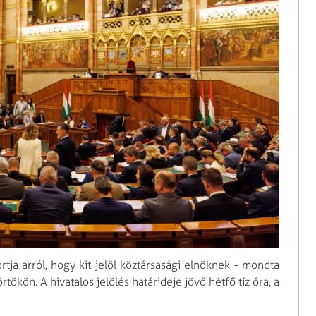
tja arról, hogy kit jelöl köztársasági elnöknek - mondta
ökön. A hivatalos jelölés határideje jövő hétfő tíz óra, a