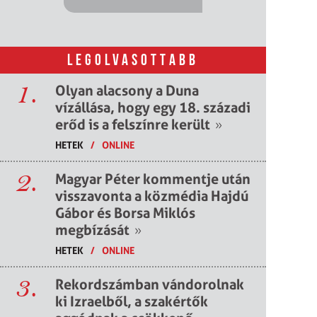
LEGOLVASOTTABB
1.
Olyan alacsony a Duna
vízállása, hogy egy 18. századi
erőd is a felszínre került
»
HETEK
/
ONLINE
2.
Magyar Péter kommentje után
visszavonta a közmédia Hajdú
Gábor és Borsa Miklós
megbízását
»
HETEK
/
ONLINE
3.
Rekordszámban vándorolnak
ki Izraelből, a szakértők