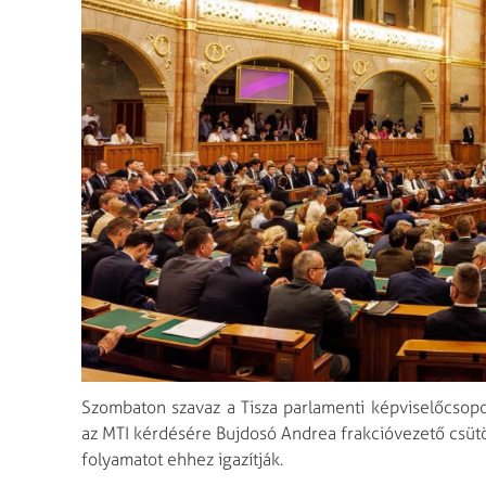
Szombaton szavaz a Tisza parlamenti képviselőcsopor
az MTI kérdésére Bujdosó Andrea frakcióvezető csütört
folyamatot ehhez igazítják.