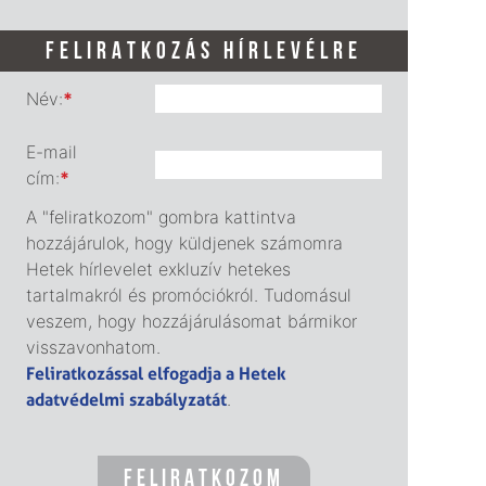
FELIRATKOZÁS HÍRLEVÉLRE
Név:
*
E-mail
cím:
*
A "feliratkozom" gombra kattintva
hozzájárulok, hogy küldjenek számomra
Hetek hírlevelet exkluzív hetekes
tartalmakról és promóciókról. Tudomásul
veszem, hogy hozzájárulásomat bármikor
visszavonhatom.
Feliratkozással elfogadja a Hetek
adatvédelmi szabályzatát
.