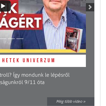
Next
 Hetek Univerzum
ntroll? Így mondunk le lépésről
dságunkról 9/11 óta
Még több video »