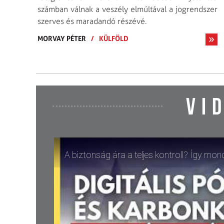
számban válnak a veszély elmúltával a jogrendszer
szerves és maradandó részévé.
MORVAY PÉTER
/
KÜLFÖLD
VI