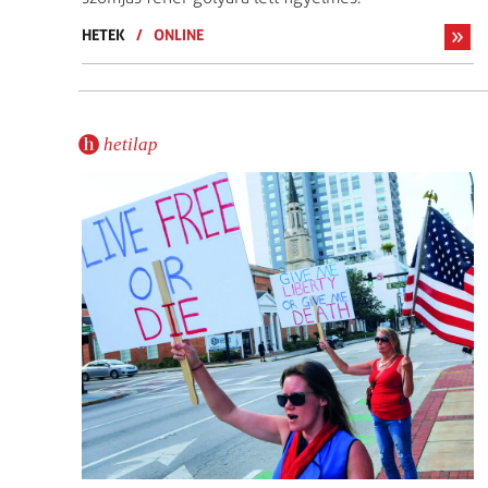
HETEK
/
ONLINE
hetilap