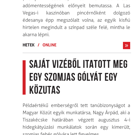
adómentességének előnyeit bemutassa. A Las
Vegas-i kaszinóban pincérnőként dolgozó
édesanya épp megszólalt volna, az egyik kisfiú
hirtelen megindult a színpad széle felé, mintha le
akarna lépni.
HETEK
/
ONLINE
Saját vizéből itatott meg
egy szomjas gólyát egy
közutas
Példaértékű emberségről tett tanúbizonyságot a
Magyar Közút egyik munkatársa, Nagy Árpád, aki a
Tiszakécske határában végzett augusztus 4-i
hidegkátyúzási munkálatok során egy kimerült,
szomjas fehér gólyára lett figyelmes.