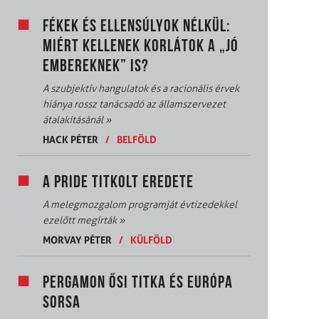
FÉKEK ÉS ELLENSÚLYOK NÉLKÜL:
MIÉRT KELLENEK KORLÁTOK A „JÓ
EMBEREKNEK” IS?
A szubjektív hangulatok és a racionális érvek
hiánya rossz tanácsadó az államszervezet
átalakításánál
»
HACK PÉTER
/
BELFÖLD
A PRIDE TITKOLT EREDETE
A melegmozgalom programját évtizedekkel
ezelőtt megírták
»
MORVAY PÉTER
/
KÜLFÖLD
PERGAMON ŐSI TITKA ÉS EURÓPA
SORSA