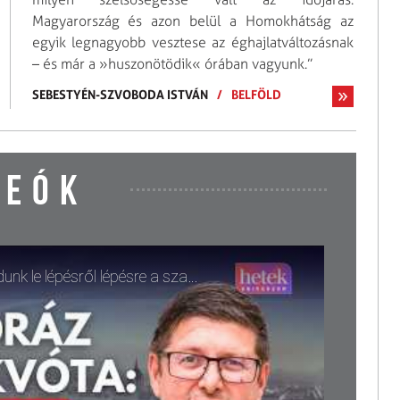
Magyarország és azon belül a Homokhátság az
egyik legnagyobb vesztese az ég­hajlatváltozásnak
– és már a »huszon­ötödik« órában vagyunk.”
SEBESTYÉN-SZVOBODA ISTVÁN
/
BELFÖLD
DEÓK
A biztonság ára a teljes kontroll? Így mondunk le lépésről lépésre a szabadságunkról 9/11 óta