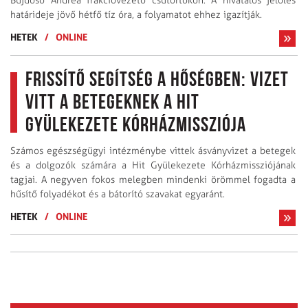
Bujdosó Andrea frakcióvezető csütörtökön. A hivatalos jelölés
határideje jövő hétfő tíz óra, a folyamatot ehhez igazítják.
HETEK
/
ONLINE
Frissítő segítség a hőségben: Vizet
vitt a betegeknek a Hit
Gyülekezete Kórházmissziója
Számos egészségügyi intézménybe vittek ásványvizet a betegek
és a dolgozók számára a Hit Gyülekezete Kórházmissziójának
tagjai. A negyven fokos melegben mindenki örömmel fogadta a
hűsítő folyadékot és a bátorító szavakat egyaránt.
HETEK
/
ONLINE