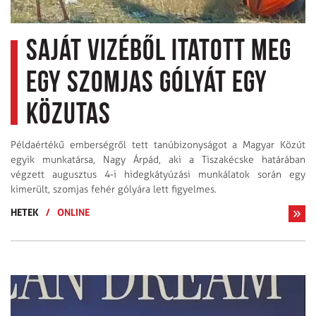
Saját vizéből itatott meg
egy szomjas gólyát egy
közutas
Példaértékű emberségről tett tanúbizonyságot a Magyar Közút
egyik munkatársa, Nagy Árpád, aki a Tiszakécske határában
végzett augusztus 4-i hidegkátyúzási munkálatok során egy
kimerült, szomjas fehér gólyára lett figyelmes.
HETEK
/
ONLINE