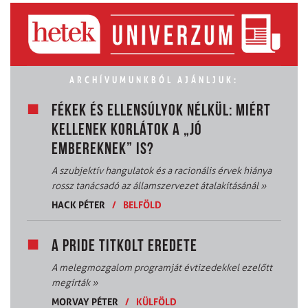
ARCHÍVUMUNKBÓL AJÁNLJUK:
FÉKEK ÉS ELLENSÚLYOK NÉLKÜL: MIÉRT
KELLENEK KORLÁTOK A „JÓ
EMBEREKNEK” IS?
A szubjektív hangulatok és a racionális érvek hiánya
rossz tanácsadó az államszervezet átalakításánál
»
HACK PÉTER
/
BELFÖLD
A PRIDE TITKOLT EREDETE
A melegmozgalom programját évtizedekkel ezelőtt
megírták
»
MORVAY PÉTER
/
KÜLFÖLD