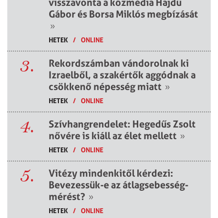
visszavonta a közmédia Hajdú
Gábor és Borsa Miklós megbízását
»
HETEK
/
ONLINE
3.
Rekordszámban vándorolnak ki
Izraelből, a szakértők aggódnak a
csökkenő népesség miatt
»
HETEK
/
ONLINE
4.
Szívhangrendelet: Hegedűs Zsolt
nővére is kiáll az élet mellett
»
HETEK
/
ONLINE
5.
Vitézy mindenkitől kérdezi:
Bevezessük-e az átlagsebesség-
mérést?
»
HETEK
/
ONLINE