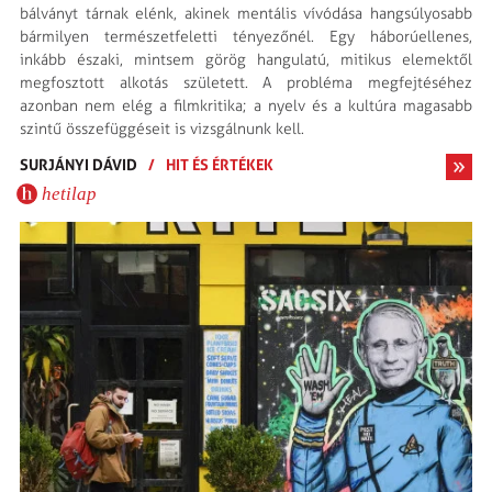
bálványt tárnak elénk, akinek mentális vívódása hangsúlyo­sabb
bármilyen természet­feletti tényezőnél. Egy háborúellenes,
inkább északi, mintsem görög hangulatú, mitikus elemektől
megfosztott alkotás született. A probléma megfejtésé­hez
azonban nem elég a film­kritika; a nyelv és a kultúra magasabb
szintű össze­függéseit is vizsgálnunk kell.
SURJÁNYI DÁVID
/
HIT ÉS ÉRTÉKEK
hetilap