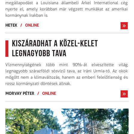
megállapodást a Louisiana állambeli Arkel International cég
nyerte el, amely korábban már végzett munkákat az amerikai
kormánynak Irakban is.
HETEK
/
ONLINE
Kiszáradhat a Közel-Kelet
legnagyobb tava
Vízmennyiségének több mint 90%-át elveszítette világ
legnagyobb szárazföldi sósvízű tava, az iráni Urmia-tó. Az okok
mögött nem a klímaváltozás, hanem az emberi felelőtlenség és
rossz kormányzati döntések állnak.
MORVAY PÉTER
/
ONLINE