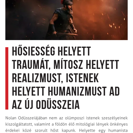
Hősiesség helyett
traumát, mítosz helyett
realizmust, istenek
helyett humanizmust ad
az új Odüsszeia
Nolan Odüsszeiájában nem az olümposzi istenek szeszélyeinek
kiszolgáltatott, valamint a földön élő mitológiai lények önkényes
érdekei közé szorult hőst kapunk. Helyette egy humanista