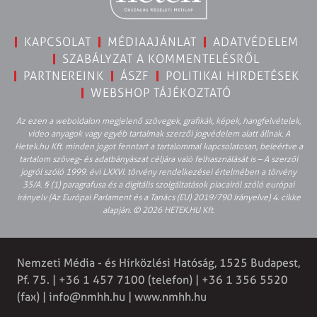
KAPCSOLAT
MÉDIAAJÁNLAT
ADATVÉDELEM
SZABÁLYZAT A KOMMENTELÉSRŐL
PARTNEREINK
ÁSZF
POLITIKAI HIRDETÉSEK
WEBSHOP TÁJÉKOZTATÓ
Az ezen a weboldalon megjelenő szövegek, grafikák, képek, hangfelvételek,
video anyagok vagy egyéb tartalmak szerzői jogvédelem alatt állnak. A
Hetek.hu Kft. minden jogot fenntart a tartalommal kapcsolatosan, beleértve a
tartalom szöveg- és adatbányászat céljára való felhasználását is – A szerzői
jogról szóló 1999. évi LXXVI. törvény rendelkezései értelmében a törvény
35/A. § (1) paragrafusa és a digitális szolgáltatások piacairól szóló európai
irányelv (Az Európai Parlament és a Tanács (EU) 2019/790 Irányelve) 4. cikke
alapján. © 2026 HETEK.HU Kft.
Nemzeti Média - és Hírközlési Hatóság, 1525 Budapest,
Pf. 75. | +36 1 457 7100 (telefon) | +36 1 356 5520
(fax) |
info@nmhh.hu
| www.nmhh.hu