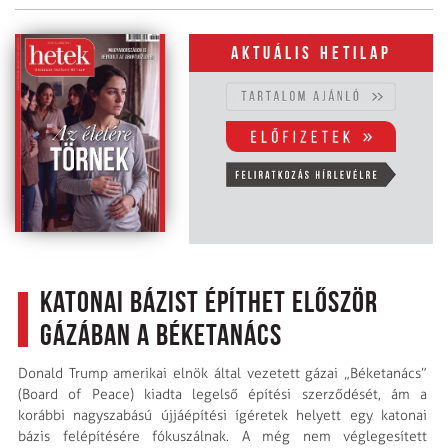
Aktuális hetilap
Katonai bázist építhet először
Gázában a Béketanács
Donald Trump amerikai elnök által vezetett gázai „Béketanács”
(Board of Peace) kiadta legelső építési szerződését, ám a
korábbi nagyszabású újjáépítési ígéretek helyett egy katonai
bázis felépítésére fókuszálnak. A még nem véglegesített