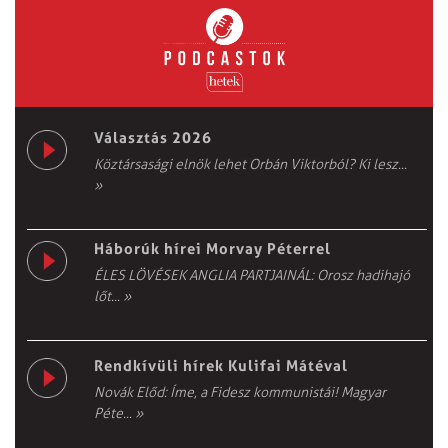
Választás 2026
Köztársasági elnök lehet Orbán Viktorból? Ki lesz...
»
Háborúk hírei Morvay Péterrel
ÉLES LÖVÉSEK ANGLIA PARTJAINÁL: Orosz hadihajó
lőt...
»
Rendkívüli hírek Kulifai Mátéval
Novák Előd: Íme, a Fidesz kommunistái! Magyar
Péte...
»