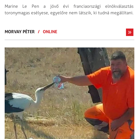
Marine Le Pen a jövő évi franciaországi elnökválasztás
toronymagas esélyese, egyelőre nem látszik, ki tudná megállítani.
MORVAY PÉTER
/
ONLINE