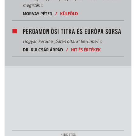
megírták
»
MORVAY PÉTER
/
KÜLFÖLD
PERGAMON ŐSI TITKA ÉS EURÓPA SORSA
Hogyan került a „Sátán oltára” Berlinbe?
»
DR. KULCSÁR ÁRPÁD
/
HIT ÉS ÉRTÉKEK
HIRDETÉS