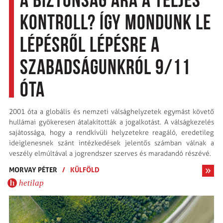
A biztonság ára a teljes
kontroll? Így mondunk le
lépésről lépésre a
szabadságunkról 9/11
óta
2001 óta a globális és nemzeti válsághelyzetek egymást követő
hullámai gyökeresen átalakították a jogalkotást. A válságkezelés
sajátossága, hogy a rendkívüli helyzetekre reagáló, eredetileg
ideiglenesnek szánt intézkedések jelentős számban válnak a
veszély elmúltával a jogrendszer szerves és maradandó részévé.
MORVAY PÉTER
/
KÜLFÖLD
hetilap