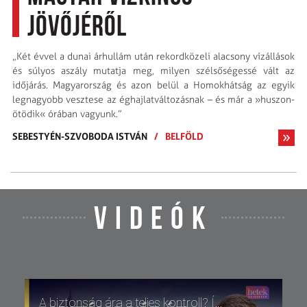
jövőjéről
„Két évvel a dunai árhullám után rekordközeli alacsony vízállások
és súlyos aszály mutatja meg, milyen szélsőségessé vált az
időjárás. Magyarország és azon belül a Homokhátság az egyik
legnagyobb vesztese az ég­hajlatváltozásnak – és már a »huszon­
ötödik« órában vagyunk.”
SEBESTYÉN-SZVOBODA ISTVÁN
/
BELFÖLD
VIDEÓK
A biztonság ára a teljes kontroll? Így mondunk le lépésről lépésre a szabadságunkról 9/11 óta