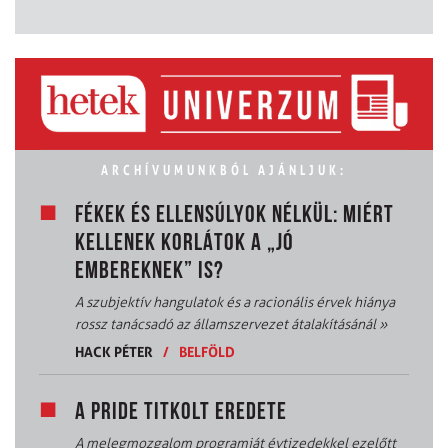
ARCHÍVUMUNKBÓL AJÁNLJUK:
FÉKEK ÉS ELLENSÚLYOK NÉLKÜL: MIÉRT
KELLENEK KORLÁTOK A „JÓ
EMBEREKNEK” IS?
A szubjektív hangulatok és a racionális érvek hiánya
rossz tanácsadó az államszervezet átalakításánál
»
HACK PÉTER
/
BELFÖLD
A PRIDE TITKOLT EREDETE
A melegmozgalom programját évtizedekkel ezelőtt