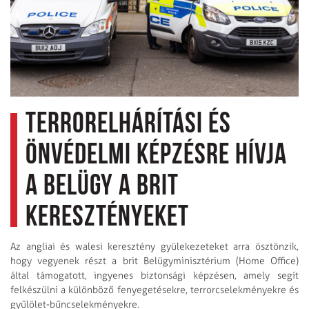
Terrorelhárítási és
önvédelmi képzésre hívja
a belügy a brit
keresztényeket
Az angliai és walesi keresztény gyülekezeteket arra ösztönzik,
hogy vegyenek részt a brit Belügyminisztérium (Home Office)
által támogatott, ingyenes biztonsági képzésen, amely segít
felkészülni a különböző fenyegetésekre, terrorcselekményekre és
gyűlölet-bűncselekményekre.