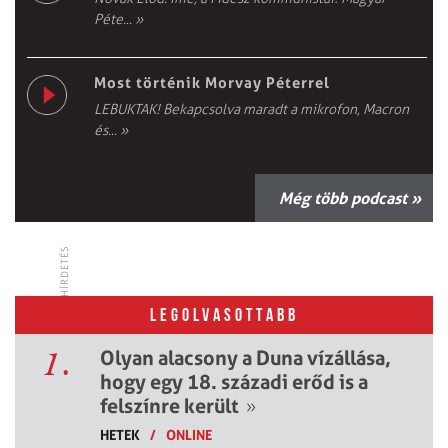
Péte...
»
Most történik Morvay Péterrel
LEBUKTAK! Bekapcsolva maradt a mikrofon, Macron
és...
»
Még több podcast »
HÍRDETÉS
LEGOLVASOTTABB
1.
Olyan alacsony a Duna vízállása,
hogy egy 18. századi erőd is a
felszínre került
»
HETEK
/
ONLINE