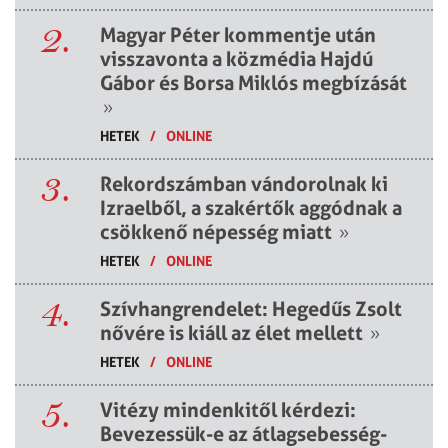
2.
Magyar Péter kommentje után
visszavonta a közmédia Hajdú
Gábor és Borsa Miklós megbízását
»
HETEK
/
ONLINE
3.
Rekordszámban vándorolnak ki
Izraelből, a szakértők aggódnak a
csökkenő népesség miatt
»
HETEK
/
ONLINE
4.
Szívhangrendelet: Hegedűs Zsolt
nővére is kiáll az élet mellett
»
HETEK
/
ONLINE
5.
Vitézy mindenkitől kérdezi:
Bevezessük-e az átlagsebesség-