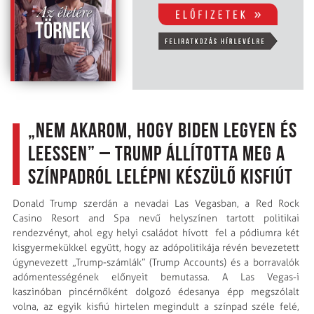
„Nem akarom, hogy Biden legyen és
leessen” – Trump állította meg a
színpadról lelépni készülő kisfiút
Donald Trump szerdán a nevadai Las Vegasban, a Red Rock
Casino Resort and Spa nevű helyszínen tartott politikai
rendezvényt, ahol egy helyi családot hívott fel a pódiumra két
kisgyermekükkel együtt, hogy az adópolitikája révén bevezetett
úgynevezett „Trump-számlák” (Trump Accounts) és a borravalók
adómentességének előnyeit bemutassa. A Las Vegas-i
kaszinóban pincérnőként dolgozó édesanya épp megszólalt
volna, az egyik kisfiú hirtelen megindult a színpad széle felé,