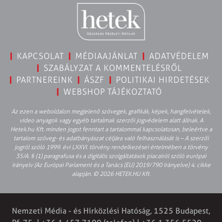
KAPCSOLAT
MÉDIAAJÁNLAT
ADATVÉDELEM
SZABÁLYZAT A KOMMENTELÉSRŐL
PARTNEREINK
ÁSZF
POLITIKAI HIRDETÉSEK
WEBSHOP TÁJÉKOZTATÓ
Az ezen a weboldalon megjelenő szövegek, grafikák, képek, hangfelvételek,
video anyagok vagy egyéb tartalmak szerzői jogvédelem alatt állnak. A
Hetek.hu Kft. minden jogot fenntart a tartalommal kapcsolatosan, beleértve a
tartalom szöveg- és adatbányászat céljára való felhasználását is – A szerzői
jogról szóló 1999. évi LXXVI. törvény rendelkezései értelmében a törvény
35/A. § (1) paragrafusa és a digitális szolgáltatások piacairól szóló európai
irányelv (Az Európai Parlament és a Tanács (EU) 2019/790 Irányelve) 4. cikke
alapján. © 2026 HETEK.HU Kft.
Nemzeti Média - és Hírközlési Hatóság, 1525 Budapest,