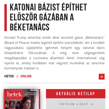
Katonai bázist építhet
először Gázában a
Béketanács
Donald Trump amerikai elnök által vezetett gázai „Béketanács”
(Board of Peace) kiadta legelső építési szerződését, ám a korábbi
nagyszabású újjáépítési ígéretek helyett egy katonai bázis
felépítésére fókuszálnak. A még nem véglegesített
megállapodást a Louisiana állambeli Arkel International cég
nyerte el, amely korábban már végzett munkákat az amerikai
kormánynak Irakban is.
HETEK
/
ONLINE
Aktuális hetilap