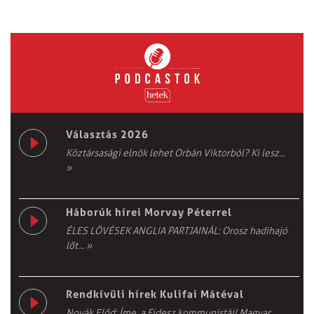
Választás 2026
Köztársasági elnök lehet Orbán Viktorból? Ki lesz...
»
Háborúk hírei Morvay Péterrel
ÉLES LÖVÉSEK ANGLIA PARTJAINÁL: Orosz hadihajó
lőt...
»
Rendkívüli hírek Kulifai Mátéval
Novák Előd: Íme, a Fidesz kommunistái! Magyar