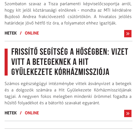
Szombaton szavaz a Tisza parlamenti képviselőcsoportja arról,
hogy kit jelöl köztársasági elnöknek - mondta az MTI kérdésére
Bujdosó Andrea frakcióvezető csütörtökön. A hivatalos jelölés
határideje jövő hétfő tíz óra, a folyamatot ehhez igazítják.
HETEK
/
ONLINE
Frissítő segítség a hőségben: Vizet
vitt a betegeknek a Hit
Gyülekezete Kórházmissziója
Számos egészségügyi intézménybe vittek ásványvizet a betegek
és a dolgozók számára a Hit Gyülekezete Kórházmissziójának
tagjai. A negyven fokos melegben mindenki örömmel fogadta a
hűsítő folyadékot és a bátorító szavakat egyaránt.
HETEK
/
ONLINE