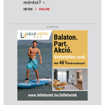
mérést?
»
HETEK
/
ONLINE
HIRDETÉS