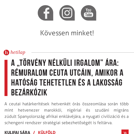
Kövessen minket!
hetilap
A „törvény nélküli irgalom” ára:
Rémuralom Ceuta utcáin, amikor a
hatóság tehetetlen és a lakosság
bezárkózik
A ceutai határkerítések hetvenkét órás összeomlása során több
mint hetvenezer marokkói, nigériai és szudáni migráns
zúdult Spanyolország afrikai enklávéjára, a nyugati civilizáció és a
schengeni rendszer stratégiai sebezhetőségét is feltárva.
KULIFAI SÁRA
/
KÜLFÖLD