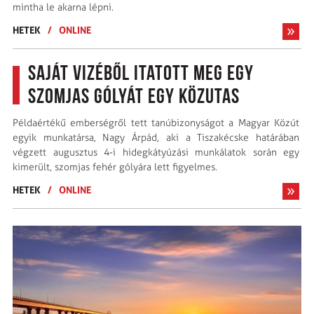
mintha le akarna lépni.
HETEK
/
ONLINE
Saját vizéből itatott meg egy
szomjas gólyát egy közutas
Példaértékű emberségről tett tanúbizonyságot a Magyar Közút
egyik munkatársa, Nagy Árpád, aki a Tiszakécske határában
végzett augusztus 4-i hidegkátyúzási munkálatok során egy
kimerült, szomjas fehér gólyára lett figyelmes.
HETEK
/
ONLINE