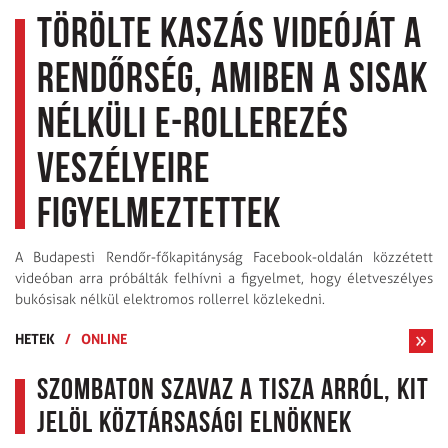
Törölte kaszás videóját a
rendőrség, amiben a sisak
nélküli e-rollerezés
veszélyeire
figyelmeztettek
A Budapesti Rendőr-főkapitányság Facebook-oldalán közzétett
videóban arra próbálták felhívni a figyelmet, hogy életveszélyes
bukósisak nélkül elektromos rollerrel közlekedni.
HETEK
/
ONLINE
Szombaton szavaz a Tisza arról, kit
jelöl köztársasági elnöknek