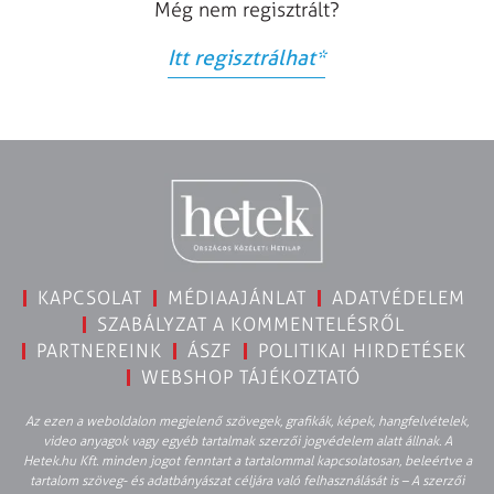
Még nem regisztrált?
Itt regisztrálhat
*
KAPCSOLAT
MÉDIAAJÁNLAT
ADATVÉDELEM
SZABÁLYZAT A KOMMENTELÉSRŐL
PARTNEREINK
ÁSZF
POLITIKAI HIRDETÉSEK
WEBSHOP TÁJÉKOZTATÓ
Az ezen a weboldalon megjelenő szövegek, grafikák, képek, hangfelvételek,
video anyagok vagy egyéb tartalmak szerzői jogvédelem alatt állnak. A
Hetek.hu Kft. minden jogot fenntart a tartalommal kapcsolatosan, beleértve a
tartalom szöveg- és adatbányászat céljára való felhasználását is – A szerzői