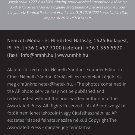
jogról szóló 1999. évi LXXVI. törvény rendelkezései értelmében a törvény
35/A. § (1) paragrafusa és a digitális szolgáltatások piacairól szóló európai
irányelv (Az Európai Parlament és a Tanács (EU) 2019/790 Irányelve) 4. cikke
alapján. © 2026 HETEK.HU Kft.
Nemzeti Média - és Hírközlési Hatóság, 1525 Budapest,
Pf. 75. | +36 1 457 7100 (telefon) | +36 1 356 5520
(fax) |
info@nmhh.hu
| www.nmhh.hu
Alapító-főszerkesztő: Németh Sándor - Founder Editor in
Chief: Németh Sándor. Kérdéseit, észrevételeit kérjük írja
meg címünkre:
hetek@hetek.hu
. - The photos contained in
the AP photo service may not be published and
redistributed without the prior written authority of the
Associated Press. All Rights Reserved. - Az AP fotószolgálat
fotóit nem lehet leközölni vagy újrafelhasználni az AP
előzetes írásbeli felhatalmazása nélkül! Copyright The
Associated Press - minden jog fenntartva!