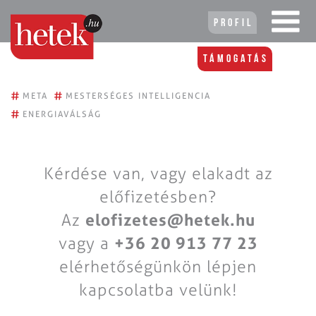
Profil
Támogatás
#
#
META
MESTERSÉGES INTELLIGENCIA
#
ENERGIAVÁLSÁG
Kérdése van, vagy elakadt az
előfizetésben?
Az
elofizetes@hetek.hu
vagy a
+36 20 913 77 23
elérhetőségünkön lépjen
kapcsolatba velünk!