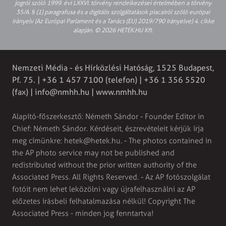
jogról szóló 1999. évi LXXVI. törvény rendelkezései értelmében a törvény
35/A. § (1) paragrafusa és a digitális szolgáltatások piacairól szóló európai
irányelv (Az Európai Parlament és a Tanács (EU) 2019/790 Irányelve) 4. cikke
alapján. © 2026 HETEK.HU Kft.
Nemzeti Média - és Hírközlési Hatóság, 1525 Budapest,
Pf. 75. | +36 1 457 7100 (telefon) | +36 1 356 5520
(fax) |
info@nmhh.hu
| www.nmhh.hu
Alapító-főszerkesztő: Németh Sándor - Founder Editor in
Chief: Németh Sándor. Kérdéseit, észrevételeit kérjük írja
meg címünkre:
hetek@hetek.hu
. - The photos contained in
the AP photo service may not be published and
redistributed without the prior written authority of the
Associated Press. All Rights Reserved. - Az AP fotószolgálat
fotóit nem lehet leközölni vagy újrafelhasználni az AP
előzetes írásbeli felhatalmazása nélkül! Copyright The
Associated Press - minden jog fenntartva!