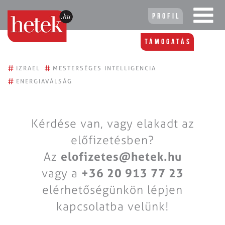
Profil
Támogatás
#
#
IZRAEL
MESTERSÉGES INTELLIGENCIA
#
ENERGIAVÁLSÁG
Kérdése van, vagy elakadt az
előfizetésben?
Az
elofizetes@hetek.hu
vagy a
+36 20 913 77 23
elérhetőségünkön lépjen
kapcsolatba velünk!