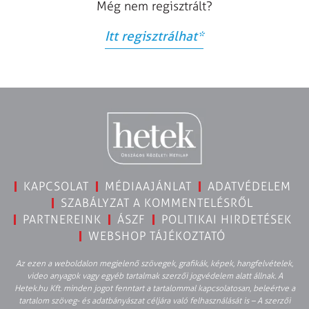
Még nem regisztrált?
Itt regisztrálhat
*
KAPCSOLAT
MÉDIAAJÁNLAT
ADATVÉDELEM
SZABÁLYZAT A KOMMENTELÉSRŐL
PARTNEREINK
ÁSZF
POLITIKAI HIRDETÉSEK
WEBSHOP TÁJÉKOZTATÓ
Az ezen a weboldalon megjelenő szövegek, grafikák, képek, hangfelvételek,
video anyagok vagy egyéb tartalmak szerzői jogvédelem alatt állnak. A
Hetek.hu Kft. minden jogot fenntart a tartalommal kapcsolatosan, beleértve a
tartalom szöveg- és adatbányászat céljára való felhasználását is – A szerzői