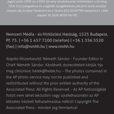
jogról szóló 1999. évi LXXVI. törvény rendelkezései értelmében a törvény
35/A. § (1) paragrafusa és a digitális szolgáltatások piacairól szóló európai
irányelv (Az Európai Parlament és a Tanács (EU) 2019/790 Irányelve) 4. cikke
alapján. © 2026 HETEK.HU Kft.
Nemzeti Média - és Hírközlési Hatóság, 1525 Budapest,
Pf. 75. | +36 1 457 7100 (telefon) | +36 1 356 5520
(fax) |
info@nmhh.hu
| www.nmhh.hu
Alapító-főszerkesztő: Németh Sándor - Founder Editor in
Chief: Németh Sándor. Kérdéseit, észrevételeit kérjük írja
meg címünkre:
hetek@hetek.hu
. - The photos contained in
the AP photo service may not be published and
redistributed without the prior written authority of the
Associated Press. All Rights Reserved. - Az AP fotószolgálat
fotóit nem lehet leközölni vagy újrafelhasználni az AP
előzetes írásbeli felhatalmazása nélkül! Copyright The
Associated Press - minden jog fenntartva!