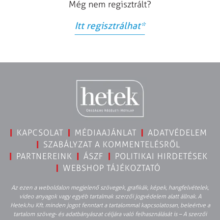
Még nem regisztrált?
Itt regisztrálhat
*
KAPCSOLAT
MÉDIAAJÁNLAT
ADATVÉDELEM
SZABÁLYZAT A KOMMENTELÉSRŐL
PARTNEREINK
ÁSZF
POLITIKAI HIRDETÉSEK
WEBSHOP TÁJÉKOZTATÓ
Az ezen a weboldalon megjelenő szövegek, grafikák, képek, hangfelvételek,
video anyagok vagy egyéb tartalmak szerzői jogvédelem alatt állnak. A
Hetek.hu Kft. minden jogot fenntart a tartalommal kapcsolatosan, beleértve a
tartalom szöveg- és adatbányászat céljára való felhasználását is – A szerzői