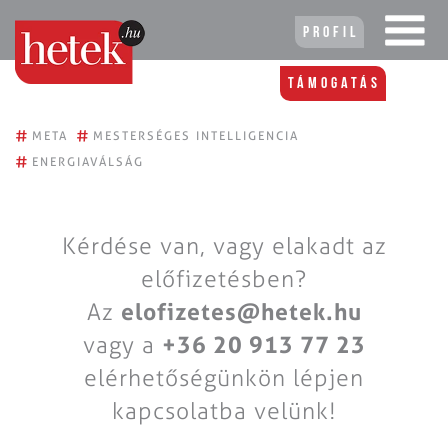
Profil
Támogatás
#
#
META
MESTERSÉGES INTELLIGENCIA
#
ENERGIAVÁLSÁG
Kérdése van, vagy elakadt az
előfizetésben?
Az
elofizetes@hetek.hu
vagy a
+36 20 913 77 23
elérhetőségünkön lépjen
kapcsolatba velünk!