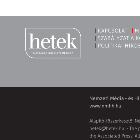
KAPCSOLAT
M
SZABÁLYZAT A 
POLITIKAI HIRD
Nemzeti Média - és Hí
www.nmhh.hu
Alapító-főszerkesztő: N
hetek@hetek.hu
. - The
the Associated Press. Al