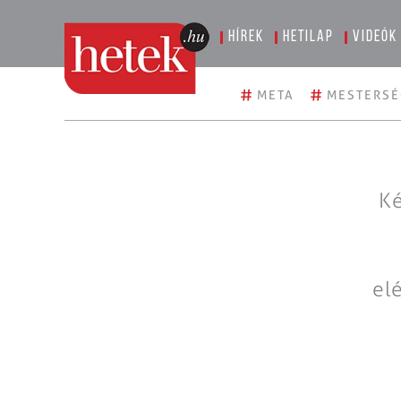
Hírek
Hetilap
Videók
#
#
META
MESTERSÉ
Ké
el