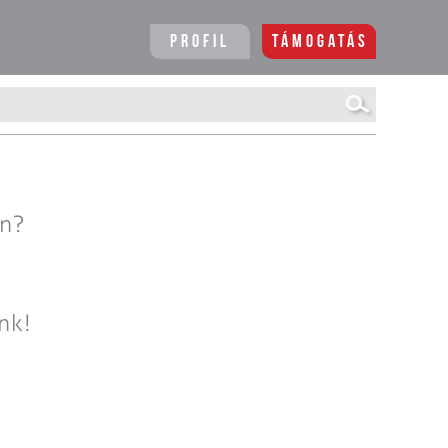
Profil
Támogatás
en?
nk!