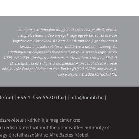
Az ezen a weboldalon megjelenő szövegek, grafikák, képek,
hangfelvételek, video anyagok vagy egyéb tartalmak szerzői
jogvédelem alatt állnak. A Hetek.hu Kft. minden jogot fenntart a
tartalommal kapcsolatosan, beleértve a tartalom szöveg- és
adatbányászat céljára való felhasználását is – A szerzői jogról szóló
1999. évi LXXVI. törvény rendelkezései értelmében a törvény 35/A. §
(1) paragrafusa és a digitális szolgáltatások piacairól szóló európai
irányelv (Az Európai Parlament és a Tanács (EU) 2019/790 Irányelve) 4.
cikke alapján. © 2026 HETEK.HU Kft.
lefon) | +36 1 356 5520 (fax) |
info@nmhh.hu
|
észrevételeit kérjük írja meg címünkre:
 redistributed without the prior written authority of
vagy újrafelhasználni az AP előzetes írásbeli