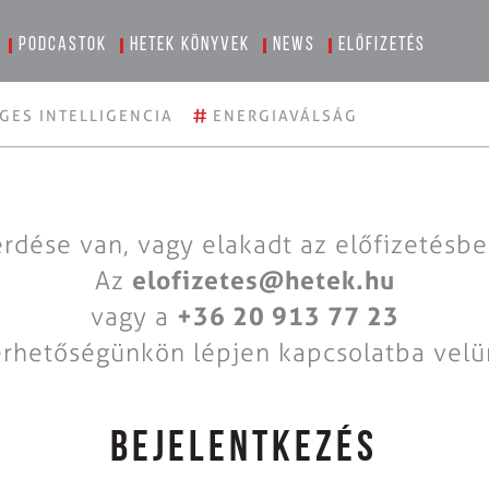
Podcastok
Hetek könyvek
News
Előfizetés
#
GES INTELLIGENCIA
ENERGIAVÁLSÁG
rdése van, vagy elakadt az előfizetésb
Az
elofizetes@hetek.hu
vagy a
+36 20 913 77 23
érhetőségünkön lépjen kapcsolatba velü
BEJELENTKEZÉS