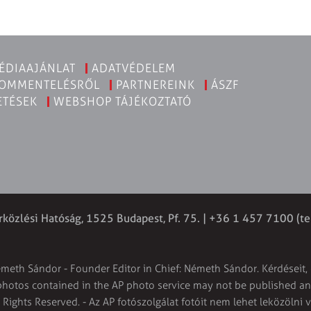
ÉDIAAJÁNLAT
ADATVÉDELEM
KOMMENTELÉSRŐL
PARTNEREINK
ÁSZF
ETÉSEK
WEBSHOP TÁJÉKOZTATÓ
rközlési Hatóság, 1525 Budapest, Pf. 75. | +36 1 457 7100 (te
émeth Sándor - Founder Editor in Chief: Németh Sándor. Kérdéseit, 
 photos contained in the AP photo service may not be published and
l Rights Reserved. - Az AP fotószolgálat fotóit nem lehet leközölni 