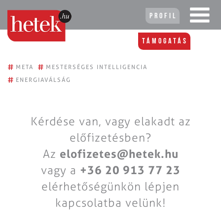
Profil
Támogatás
#
#
META
MESTERSÉGES INTELLIGENCIA
#
ENERGIAVÁLSÁG
Kérdése van, vagy elakadt az
előfizetésben?
Az
elofizetes@hetek.hu
vagy a
+36 20 913 77 23
elérhetőségünkön lépjen
kapcsolatba velünk!