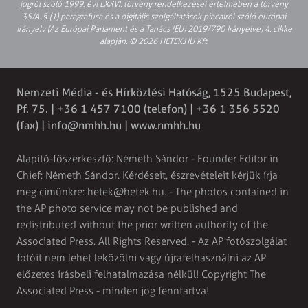
jogról szóló 1999. évi LXXVI. törvény rendelkezései értelmében a törvény
35/A. § (1) paragrafusa és a digitális szolgáltatások piacairól szóló európai
irányelv (Az Európai Parlament és a Tanács (EU) 2019/790 Irányelve) 4. cikke
alapján. © 2026 HETEK.HU Kft.
Nemzeti Média - és Hírközlési Hatóság, 1525 Budapest,
Pf. 75. | +36 1 457 7100 (telefon) | +36 1 356 5520
(fax) |
info@nmhh.hu
| www.nmhh.hu
Alapító-főszerkesztő: Németh Sándor - Founder Editor in
Chief: Németh Sándor. Kérdéseit, észrevételeit kérjük írja
meg címünkre:
hetek@hetek.hu
. - The photos contained in
the AP photo service may not be published and
redistributed without the prior written authority of the
Associated Press. All Rights Reserved. - Az AP fotószolgálat
fotóit nem lehet leközölni vagy újrafelhasználni az AP
előzetes írásbeli felhatalmazása nélkül! Copyright The
Associated Press - minden jog fenntartva!