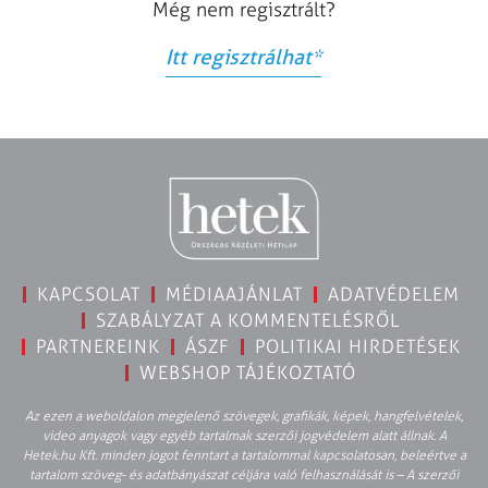
Még nem regisztrált?
Itt regisztrálhat
*
KAPCSOLAT
MÉDIAAJÁNLAT
ADATVÉDELEM
SZABÁLYZAT A KOMMENTELÉSRŐL
PARTNEREINK
ÁSZF
POLITIKAI HIRDETÉSEK
WEBSHOP TÁJÉKOZTATÓ
Az ezen a weboldalon megjelenő szövegek, grafikák, képek, hangfelvételek,
video anyagok vagy egyéb tartalmak szerzői jogvédelem alatt állnak. A
Hetek.hu Kft. minden jogot fenntart a tartalommal kapcsolatosan, beleértve a
tartalom szöveg- és adatbányászat céljára való felhasználását is – A szerzői