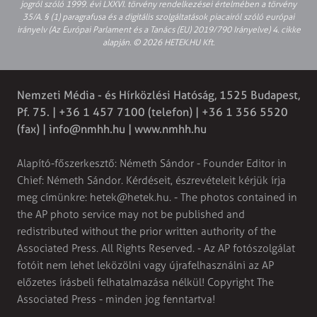
jogról szóló 1999. évi LXXVI. törvény rendelkezései értelmében a törvény
35/A. § (1) paragrafusa és a digitális szolgáltatások piacairól szóló európai
irányelv (Az Európai Parlament és a Tanács (EU) 2019/790 Irányelve) 4. cikke
alapján. © 2026 HETEK.HU Kft.
Nemzeti Média - és Hírközlési Hatóság, 1525 Budapest,
Pf. 75. | +36 1 457 7100 (telefon) | +36 1 356 5520
(fax) |
info@nmhh.hu
| www.nmhh.hu
Alapító-főszerkesztő: Németh Sándor - Founder Editor in
Chief: Németh Sándor. Kérdéseit, észrevételeit kérjük írja
meg címünkre:
hetek@hetek.hu
. - The photos contained in
the AP photo service may not be published and
redistributed without the prior written authority of the
Associated Press. All Rights Reserved. - Az AP fotószolgálat
fotóit nem lehet leközölni vagy újrafelhasználni az AP
előzetes írásbeli felhatalmazása nélkül! Copyright The
Associated Press - minden jog fenntartva!