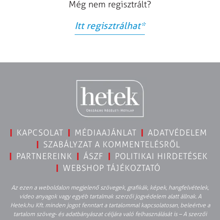
Még nem regisztrált?
Itt regisztrálhat
*
KAPCSOLAT
MÉDIAAJÁNLAT
ADATVÉDELEM
SZABÁLYZAT A KOMMENTELÉSRŐL
PARTNEREINK
ÁSZF
POLITIKAI HIRDETÉSEK
WEBSHOP TÁJÉKOZTATÓ
Az ezen a weboldalon megjelenő szövegek, grafikák, képek, hangfelvételek,
video anyagok vagy egyéb tartalmak szerzői jogvédelem alatt állnak. A
Hetek.hu Kft. minden jogot fenntart a tartalommal kapcsolatosan, beleértve a
tartalom szöveg- és adatbányászat céljára való felhasználását is – A szerzői