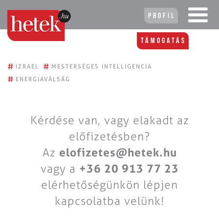
Profil
Támogatás
#
#
IZRAEL
MESTERSÉGES INTELLIGENCIA
#
ENERGIAVÁLSÁG
Kérdése van, vagy elakadt az
előfizetésben?
Az
elofizetes@hetek.hu
vagy a
+36 20 913 77 23
elérhetőségünkön lépjen
kapcsolatba velünk!