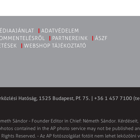
ÉDIAAJÁNLAT
ADATVÉDELEM
KOMMENTELÉSRŐL
PARTNEREINK
ÁSZF
ETÉSEK
WEBSHOP TÁJÉKOZTATÓ
rközlési Hatóság, 1525 Budapest, Pf. 75. | +36 1 457 7100 (te
émeth Sándor - Founder Editor in Chief: Németh Sándor. Kérdéseit, 
 photos contained in the AP photo service may not be published and
l Rights Reserved. - Az AP fotószolgálat fotóit nem lehet leközölni 