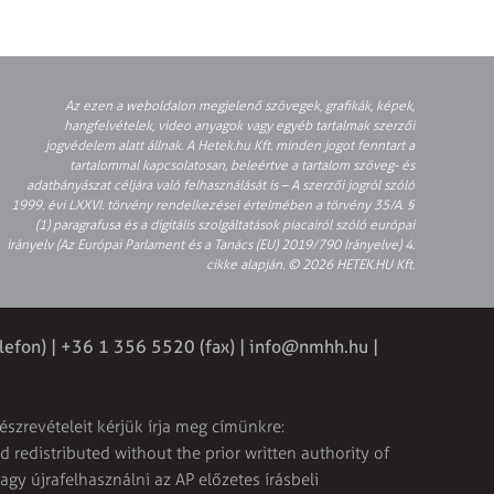
Az ezen a weboldalon megjelenő szövegek, grafikák, képek,
hangfelvételek, video anyagok vagy egyéb tartalmak szerzői
jogvédelem alatt állnak. A Hetek.hu Kft. minden jogot fenntart a
tartalommal kapcsolatosan, beleértve a tartalom szöveg- és
adatbányászat céljára való felhasználását is – A szerzői jogról szóló
1999. évi LXXVI. törvény rendelkezései értelmében a törvény 35/A. §
(1) paragrafusa és a digitális szolgáltatások piacairól szóló európai
irányelv (Az Európai Parlament és a Tanács (EU) 2019/790 Irányelve) 4.
cikke alapján. © 2026 HETEK.HU Kft.
lefon) | +36 1 356 5520 (fax) |
info@nmhh.hu
|
észrevételeit kérjük írja meg címünkre:
 redistributed without the prior written authority of
vagy újrafelhasználni az AP előzetes írásbeli