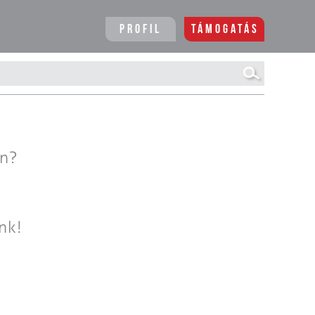
Profil
Támogatás
en?
nk!