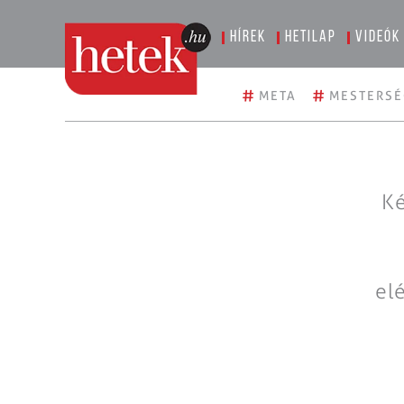
Hírek
Hetilap
Videók
#
#
META
MESTERSÉ
Ké
el