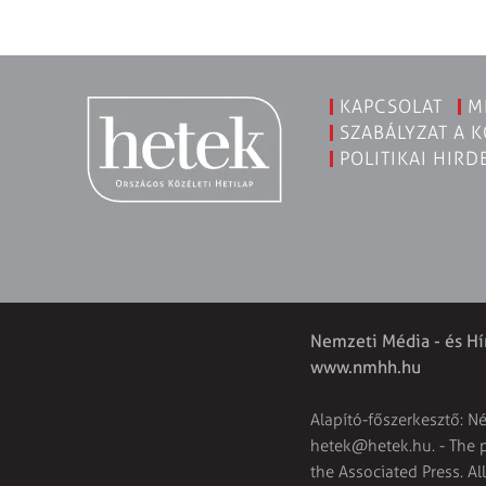
KAPCSOLAT
M
SZABÁLYZAT A 
POLITIKAI HIRD
Nemzeti Média - és Hí
www.nmhh.hu
Alapító-főszerkesztő: N
hetek@hetek.hu
. - The
the Associated Press. Al