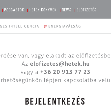
Podcastok
Hetek könyvek
News
Előfizetés
#
GES INTELLIGENCIA
ENERGIAVÁLSÁG
rdése van, vagy elakadt az előfizetésb
Az
elofizetes@hetek.hu
vagy a
+36 20 913 77 23
érhetőségünkön lépjen kapcsolatba velü
BEJELENTKEZÉS