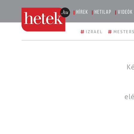
Hírek
Hetilap
Videók
#
#
IZRAEL
MESTERS
Ké
el