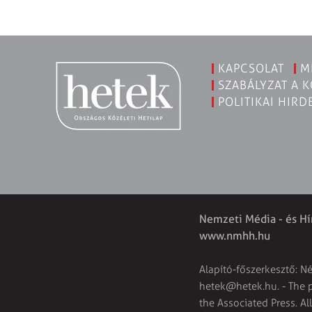
KAPCSOLAT
M
SZABÁLYZAT A 
POLITIKAI HIRD
Nemzeti Média - és Hí
www.nmhh.hu
Alapító-főszerkesztő: N
hetek@hetek.hu
. - The
the Associated Press. Al