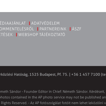
ÉDIAAJÁNLAT
ADATVÉDELEM
KOMMENTELÉSRŐL
PARTNEREINK
ÁSZF
ETÉSEK
WEBSHOP TÁJÉKOZTATÓ
rközlési Hatóság, 1525 Budapest, Pf. 75. | +36 1 457 7100 (te
émeth Sándor - Founder Editor in Chief: Németh Sándor. Kérdéseit, 
 photos contained in the AP photo service may not be published and
l Rights Reserved. - Az AP fotószolgálat fotóit nem lehet leközölni 