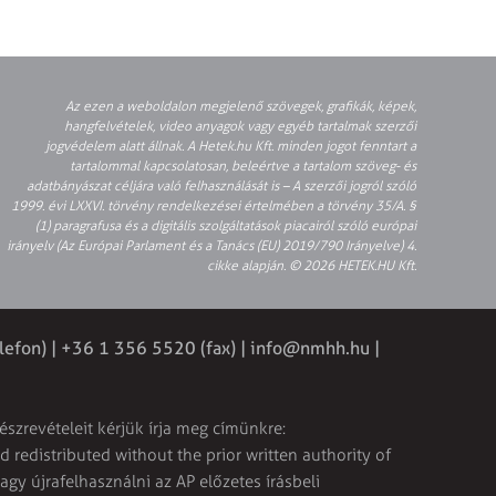
Az ezen a weboldalon megjelenő szövegek, grafikák, képek,
hangfelvételek, video anyagok vagy egyéb tartalmak szerzői
jogvédelem alatt állnak. A Hetek.hu Kft. minden jogot fenntart a
tartalommal kapcsolatosan, beleértve a tartalom szöveg- és
adatbányászat céljára való felhasználását is – A szerzői jogról szóló
1999. évi LXXVI. törvény rendelkezései értelmében a törvény 35/A. §
(1) paragrafusa és a digitális szolgáltatások piacairól szóló európai
irányelv (Az Európai Parlament és a Tanács (EU) 2019/790 Irányelve) 4.
cikke alapján. © 2026 HETEK.HU Kft.
lefon) | +36 1 356 5520 (fax) |
info@nmhh.hu
|
észrevételeit kérjük írja meg címünkre:
 redistributed without the prior written authority of
vagy újrafelhasználni az AP előzetes írásbeli