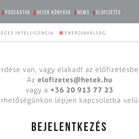
Podcastok
Hetek könyvek
News
Előfizetés
#
ÉGES INTELLIGENCIA
ENERGIAVÁLSÁG
rdése van, vagy elakadt az előfizetésb
Az
elofizetes@hetek.hu
vagy a
+36 20 913 77 23
érhetőségünkön lépjen kapcsolatba velü
BEJELENTKEZÉS