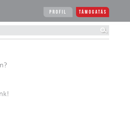
Profil
Támogatás
en?
nk!