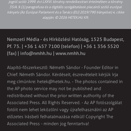
jogról szóló 1999. évi LXXVI. törvény rendelkezései értelmében a törvény
35/A. § (1) paragrafusa és a digitális szolgáltatások piacairól szóló európai
irányelv (Az Európai Parlament és a Tanács (EU) 2019/790 Irányelve) 4. cikke
alapján. © 2026 HETEK.HU Kft.
Nemzeti Média - és Hírközlési Hatóság, 1525 Budapest,
Pf. 75. | +36 1 457 7100 (telefon) | +36 1 356 5520
(fax) |
info@nmhh.hu
| www.nmhh.hu
Alapító-főszerkesztő: Németh Sándor - Founder Editor in
Chief: Németh Sándor. Kérdéseit, észrevételeit kérjük írja
meg címünkre:
hetek@hetek.hu
. - The photos contained in
the AP photo service may not be published and
redistributed without the prior written authority of the
Associated Press. All Rights Reserved. - Az AP fotószolgálat
fotóit nem lehet leközölni vagy újrafelhasználni az AP
előzetes írásbeli felhatalmazása nélkül! Copyright The
Associated Press - minden jog fenntartva!