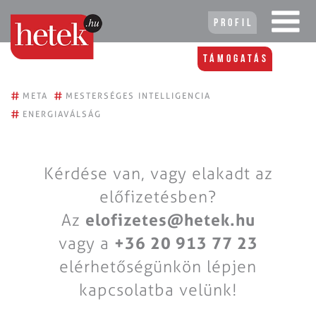
Profil
Támogatás
#
#
META
MESTERSÉGES INTELLIGENCIA
#
ENERGIAVÁLSÁG
Kérdése van, vagy elakadt az
előfizetésben?
Az
elofizetes@hetek.hu
vagy a
+36 20 913 77 23
elérhetőségünkön lépjen
kapcsolatba velünk!