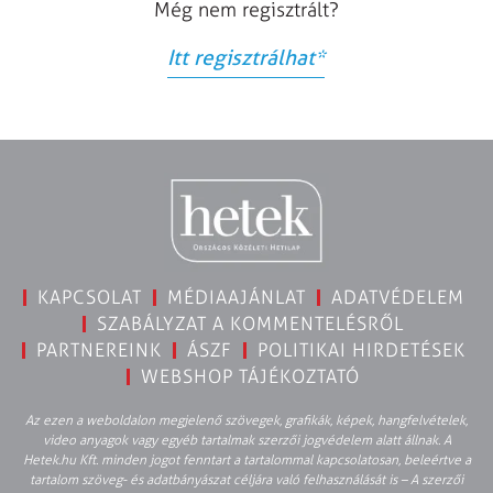
Még nem regisztrált?
Itt regisztrálhat
*
KAPCSOLAT
MÉDIAAJÁNLAT
ADATVÉDELEM
SZABÁLYZAT A KOMMENTELÉSRŐL
PARTNEREINK
ÁSZF
POLITIKAI HIRDETÉSEK
WEBSHOP TÁJÉKOZTATÓ
Az ezen a weboldalon megjelenő szövegek, grafikák, képek, hangfelvételek,
video anyagok vagy egyéb tartalmak szerzői jogvédelem alatt állnak. A
Hetek.hu Kft. minden jogot fenntart a tartalommal kapcsolatosan, beleértve a
tartalom szöveg- és adatbányászat céljára való felhasználását is – A szerzői