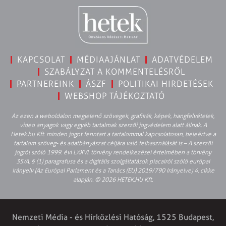
KAPCSOLAT
MÉDIAAJÁNLAT
ADATVÉDELEM
SZABÁLYZAT A KOMMENTELÉSRŐL
PARTNEREINK
ÁSZF
POLITIKAI HIRDETÉSEK
WEBSHOP TÁJÉKOZTATÓ
Az ezen a weboldalon megjelenő szövegek, grafikák, képek, hangfelvételek,
video anyagok vagy egyéb tartalmak szerzői jogvédelem alatt állnak. A
Hetek.hu Kft. minden jogot fenntart a tartalommal kapcsolatosan, beleértve a
tartalom szöveg- és adatbányászat céljára való felhasználását is – A szerzői
jogról szóló 1999. évi LXXVI. törvény rendelkezései értelmében a törvény
35/A. § (1) paragrafusa és a digitális szolgáltatások piacairól szóló európai
irányelv (Az Európai Parlament és a Tanács (EU) 2019/790 Irányelve) 4. cikke
alapján. © 2026 HETEK.HU Kft.
Nemzeti Média - és Hírközlési Hatóság, 1525 Budapest,