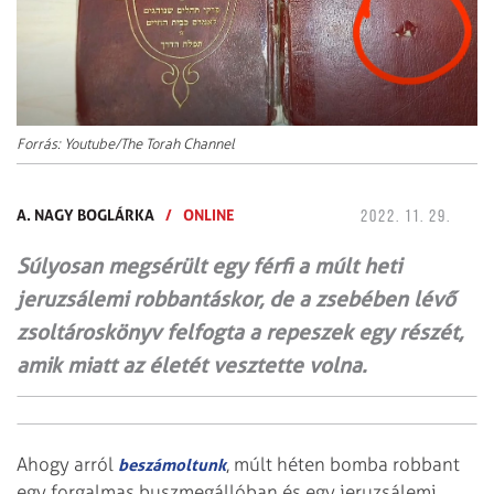
Forrás: Youtube/The Torah Channel
A. NAGY BOGLÁRKA
/
ONLINE
2022. 11. 29.
Súlyosan megsérült egy férfi a múlt heti
jeruzsálemi robbantáskor, de a zsebében lévő
zsoltároskönyv felfogta a repeszek egy részét,
amik miatt az életét vesztette volna.
Ahogy arról
, múlt héten bomba robbant
beszámoltunk
egy forgalmas buszmegállóban és egy jeruzsálemi