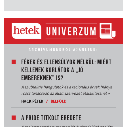
ARCHÍVUMUNKBÓL AJÁNLJUK:
FÉKEK ÉS ELLENSÚLYOK NÉLKÜL: MIÉRT
KELLENEK KORLÁTOK A „JÓ
EMBEREKNEK” IS?
A szubjektív hangulatok és a racionális érvek hiánya
rossz tanácsadó az államszervezet átalakításánál
»
HACK PÉTER
/
BELFÖLD
A PRIDE TITKOLT EREDETE