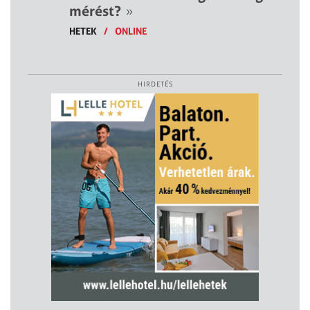
mérést?
»
HETEK
/
ONLINE
HIRDETÉS