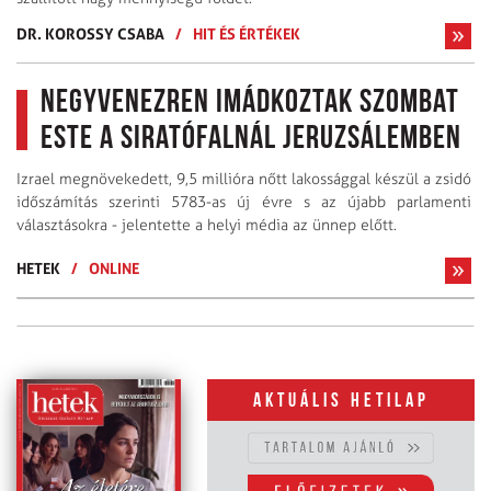
DR. KOROSSY CSABA
/
HIT ÉS ÉRTÉKEK
Negyvenezren imádkoztak szombat
este a Siratófalnál Jeruzsálemben
Izrael megnövekedett, 9,5 millióra nőtt lakossággal készül a zsidó
időszámítás szerinti 5783-as új évre s az újabb parlamenti
választásokra - jelentette a helyi média az ünnep előtt.
HETEK
/
ONLINE
Aktuális hetilap