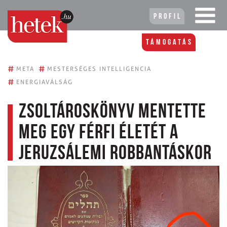
Profil
Támogatás
#
#
META
MESTERSÉGES INTELLIGENCIA
#
ENERGIAVÁLSÁG
Zsoltároskönyv mentette
meg egy férfi életét a
jeruzsálemi robbantáskor