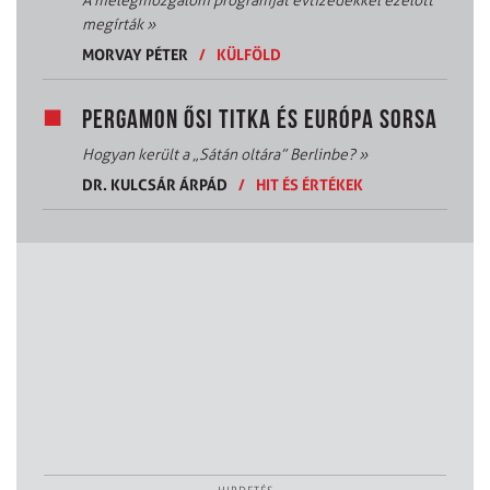
A melegmozgalom programját évtizedekkel ezelőtt
megírták
»
MORVAY PÉTER
/
KÜLFÖLD
PERGAMON ŐSI TITKA ÉS EURÓPA SORSA
Hogyan került a „Sátán oltára” Berlinbe?
»
DR. KULCSÁR ÁRPÁD
/
HIT ÉS ÉRTÉKEK