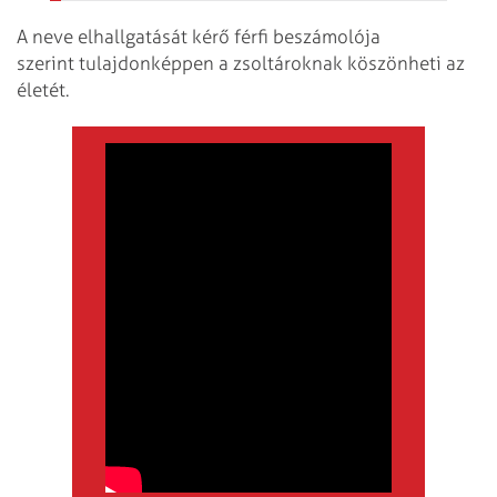
A neve elhallgatását kérő férfi beszámolója
szerint tulajdonképpen a zsoltároknak köszönheti az
életét.