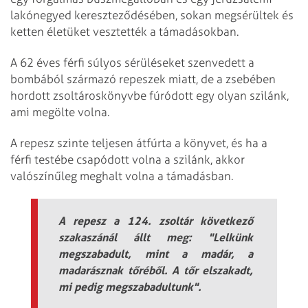
lakónegyed kereszteződésében, sokan megsérültek és
ketten életüket vesztették a támadásokban.
A 62 éves férfi súlyos sérüléseket szenvedett a
bombából származó repeszek miatt, de a zsebében
hordott zsoltároskönyvbe fúródott egy olyan szilánk,
ami megölte volna.
A repesz szinte teljesen átfúrta a könyvet, és ha a
férfi testébe csapódott volna a szilánk, akkor
valószínűleg meghalt volna a támadásban.
A repesz a 124. zsoltár következő
szakaszánál állt meg:
"Lelkünk
megszabadult, mint a madár, a
madarásznak tőréből. A tőr elszakadt,
mi pedig megszabadultunk".