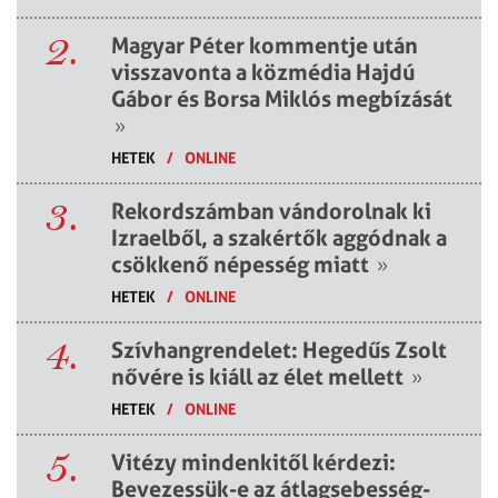
2.
Magyar Péter kommentje után
visszavonta a közmédia Hajdú
Gábor és Borsa Miklós megbízását
»
HETEK
/
ONLINE
3.
Rekordszámban vándorolnak ki
Izraelből, a szakértők aggódnak a
csökkenő népesség miatt
»
HETEK
/
ONLINE
4.
Szívhangrendelet: Hegedűs Zsolt
nővére is kiáll az élet mellett
»
HETEK
/
ONLINE
5.
Vitézy mindenkitől kérdezi:
Bevezessük-e az átlagsebesség-