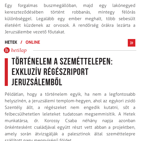
Egy forgalmas buszmegállóban, majd egy lakónegyed
kereszteződésében történt robbanás, mintegy félórás
különbséggel. Legalább egy ember meghalt, több sebesült
életéért küzdenek az orvosok. A rendőrség órákra lezárta a
Jeruzsálembe vezető főutakat.
HETEK
/
ONLINE
hetilap
Történelem a szeméttelepen:
exkluzív régészriport
Jeruzsálemből
Példátlan, hogy a történelem egyik, ha nem a legfontosabb
helyszínén, a jeruzsálemi templom-hegyen, ahol az egykori zsidó
Szentély állt, a régészeket nem engedik kutatni, sőt a
felbecsülhetetlen leleteket tudatosan megsemmisítik. A Hetek
munkatársa, dr. Korossy Csaba néhány napja azonban
önkéntesként családjával együtt részt vett abban a projektben,
amely során átvizsgálják a palesztinok által szeméttelepre
szállított nagy mennyiségű földet.